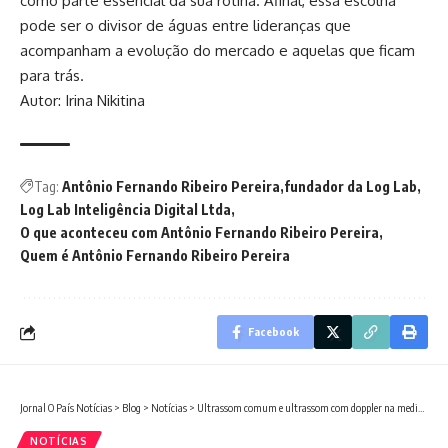
como parte essencial da sua rotina. Afinal, essa escolha
pode ser o divisor de águas entre lideranças que
acompanham a evolução do mercado e aquelas que ficam
para trás.
Autor: Irina Nikitina
Tag:
Antônio Fernando Ribeiro Pereira
fundador da Log Lab
Log Lab Inteligência Digital Ltda
O que aconteceu com Antônio Fernando Ribeiro Pereira
Quem é Antônio Fernando Ribeiro Pereira
Facebook
Jornal O País Notícias
>
Blog
>
Notícias
>
Ultrassom comum e ultrassom com doppler na medicina fetal: entenda a diferença entre os exames
NOTÍCIAS