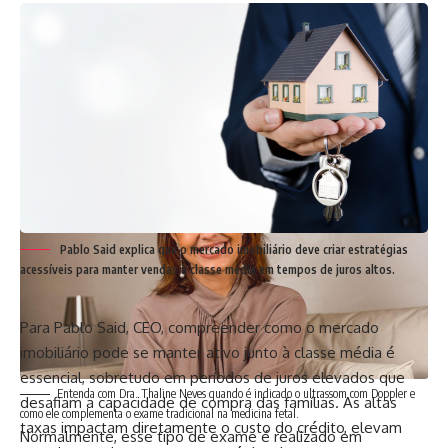
imagens do feto em tempo real, conforme informa Thaline
Neves, médica proprietária da Clínica View. Ele é
amplamente utilizado ao longo da gestação para
acompanhar o desenvolvimento do bebê, avaliar o líquido
amniótico, a placenta, os batimentos cardíacos e a anatomia
fetal.
Pablo Said explica que o mercado imobiliário deve criar estratégias
acessíveis para manter vendas à classe média em tempos de juros altos.
Para
Pablo Said
, CEO, compreender como o mercado
imobiliário pode se manter ativo junto à classe média é
essencial, sobretudo em períodos de juros elevados que
Entenda com Dra. Thaline Neves quando é indicado o ultrassom com Doppler e
desafiam a capacidade de compra das famílias. As altas
como ele complementa o exame tradicional na medicina fetal.
taxas impactam diretamente o custo do crédito, elevam
Normalmente, esse tipo de exame é realizado em