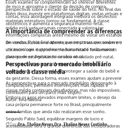
Esses exames se complementam ao oferecer diferentes
de risco e aproxima o cliente da decisão de compra.
perspectivas sobre o estado de saúde do feto. No final das
Além disso, investir em plataformas digitais, visitas virtuais e
contas, essa abordagem integrada melhora os desfechos
materiais interativos tornou-se fundamental. A classe
obstétricos e aumenta a segurança materno-fetal.
média está cada vez mais conectada e valoriza ter
A importância de compreender as diferenças
informações completas antes mesmo de visitar um estande
de vendas. Pablo Said aponta que empresas que souberem
Em conclusão, saber a diferença entre ultrassom comum e o
unir tecnologia e atendimento humanizado terão maiores
ultrassom com doppler na medicina fetal é fundamental
chances de se destacar no cenário atual.
para quem está gestando ou atua no cuidado pré-natal.
Perspectivas para o mercado imobiliário
Pois, ambos os exames têm papéis específicos e se
voltado à classe média
complementam na missão de proteger a saúde do bebê e
da gestante. Dessa forma, esses exames ajudam a prevenir
As perspectivas para o mercado imobiliário direcionado à
complicações, permitem intervenções mais rápidas e
classe média continuam desafiadoras, mas não impossíveis.
contribuem para um parto mais seguro.
Embora os juros elevados imponham limites, o desejo da
Autor: Irina Nikitina
casa própria permanece forte no Brasil, principalmente
entre famílias que ainda não realizaram esse sonho.
Segundo Pablo Said, equilibrar margens de lucro e
Tag:
Dra. Thaline Neves
Dra. Thaline Neves Coutinho
acessibilidade será o grande diferencial das incorporadoras