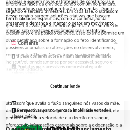
parcelas e exigem novas estratégias de construtoras e
diferentes fases da gravidez, sendo comum no primeiro,
incorporadoras para evitar retração nas vendas. Diante
segundo e terceiro trimestres. Em cada fase, o ultrassom
desse cenário, surgem soluções criativas que buscam
tem finalidades específicas, como a confirmação da
preservar a demanda e manter o setor em movimento,
gestação, a avaliação da morfologia fetal e o controle do
mesmo sob condições econômicas mais restritivas.
crescimento e da posição do bebê. Esse exame permite um
olhar detalhado sobre a formação do feto, identificando
Contents
possíveis anomalias ou alterações no desenvolvimento,
como pontua Thaline Neves. Logo, sua importância é
O peso dos juros sobre o financiamento imobiliário
indiscutível, principalmente por ser acessível, seguro e
Produtos mais acessíveis como estratégia de
isento de radiação.
sobrevivência
Para que serve o ultrassom com doppler na
gestação?
Incentivos e negociações personalizadas para atrair
Continuar lendo
compradores
Já o ultrassom com doppler é uma modalidade avançada do
O papel da comunicação na manutenção das vendas
ultrassom que avalia o fluxo sanguíneo nos vasos da mãe,
Perspectivas para o mercado imobiliário voltado à
da placenta e do feto. Segundo a Dra. Thaline Neves, ele
classe média
permite analisar a velocidade e a direção do sangue,
oferecendo informações essenciais sobre a oxigenação e a
O peso dos juros sobre o financiamento