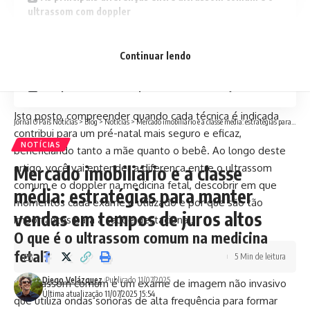
ultrassom com doppler
Quando o ultrassom com doppler é necessário?
Continuar lendo
Benefícios do uso combinado das duas técnicas
A importância de compreender as diferenças
Isto posto, compreender quando cada técnica é indicada
Jornal O País Notícias
>
Blog
>
Notícias
>
Mercado imobiliário e a classe média: estratégias para manter vendas em tempos de juros altos
contribui para um pré-natal mais seguro e eficaz,
NOTÍCIAS
beneficiando tanto a mãe quanto o bebê. Ao longo deste
artigo, você vai entender a diferença entre o ultrassom
Mercado imobiliário e a classe
comum e o doppler na medicina fetal, descobrir em que
média: estratégias para manter
momentos cada exame é utilizado e por que são tão
vendas em tempos de juros altos
importantes para a saúde gestacional.
O que é o ultrassom comum na medicina
fetal?
5 Min de leitura
Diego Velázquez
Publicado 11/07/2025
O ultrassom comum é um exame de imagem não invasivo
Última atualização 11/07/2025 15:54
que utiliza ondas sonoras de alta frequência para formar