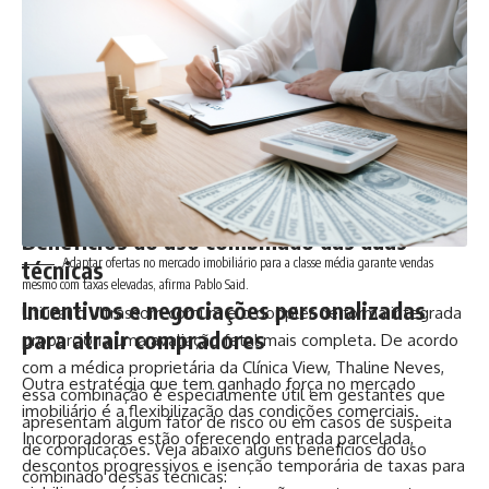
saúde. O doppler geralmente é solicitado a partir da
segunda metade da gestação, especialmente entre a 26ª e
a 36ª semana. Isto posto, o ultrassom com doppler é
indicado, por exemplo, em casos de crescimento fetal
abaixo do esperado, histórico de pré-eclâmpsia, gestação
múltipla ou alterações nos batimentos cardíacos fetais. Em
alguns casos, pode ser repetido ao longo do pré-natal para
monitorar a evolução do quadro.
Benefícios do uso combinado das duas
Adaptar ofertas no mercado imobiliário para a classe média garante vendas
técnicas
mesmo com taxas elevadas, afirma Pablo Said.
Incentivos e negociações personalizadas
Utilizar o ultrassom comum e o doppler de forma integrada
para atrair compradores
proporciona uma avaliação fetal mais completa. De acordo
com a médica proprietária da Clínica View, Thaline Neves,
Outra estratégia que tem ganhado força no mercado
essa combinação é especialmente útil em gestantes que
imobiliário é a flexibilização das condições comerciais.
apresentam algum fator de risco ou em casos de suspeita
Incorporadoras estão oferecendo entrada parcelada,
de complicações. Veja abaixo alguns benefícios do uso
descontos progressivos e isenção temporária de taxas para
combinado dessas técnicas: