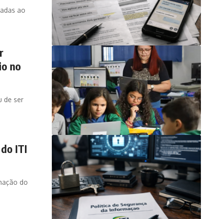
gadas ao
r
io no
u de ser
do ITI
rmação do