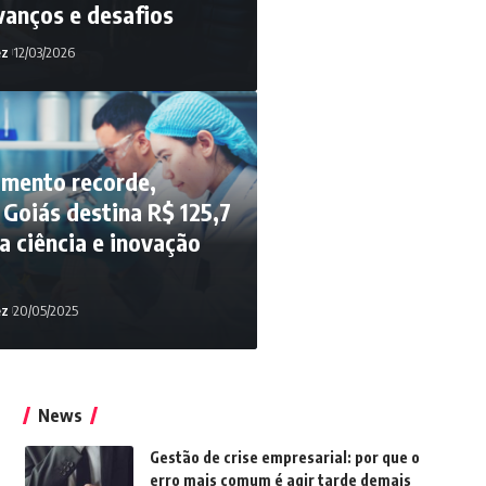
avanços e desafios
ez
12/03/2026
imento recorde,
Goiás destina R$ 125,7
a ciência e inovação
ez
20/05/2025
05/05/2026
News
Gestão de crise empresarial: por que o
erro mais comum é agir tarde demais