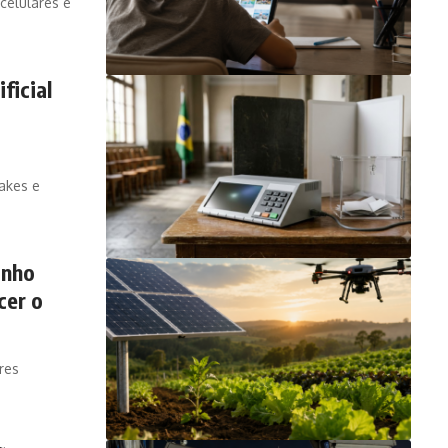
celulares e
ficial
fakes e
inho
cer o
res