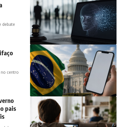
a
e debate
ifaço
 no centro
overno
o pais
is