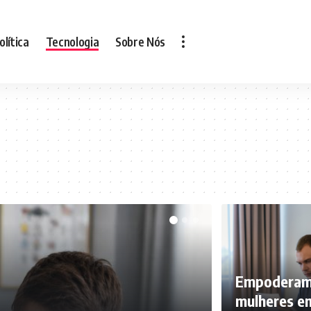
olítica
Tecnologia
Sobre Nós
Empoderame
mulheres em