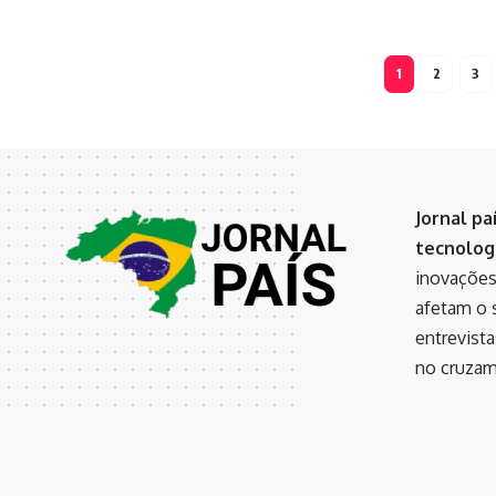
1
2
3
Jornal pa
tecnologi
inovações
afetam o s
entrevist
no cruzame