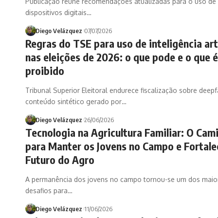
Publicação reúne recomendações atualizadas para o uso de 
dispositivos digitais…
Diego Velázquez
07/07/2026
Regras do TSE para uso de inteligência arti
nas eleições de 2026: o que pode e o que é
proibido
Tribunal Superior Eleitoral endurece fiscalização sobre deep
conteúdo sintético gerado por…
Diego Velázquez
26/06/2026
Tecnologia na Agricultura Familiar: O Cam
para Manter os Jovens no Campo e Fortale
Futuro do Agro
A permanência dos jovens no campo tornou-se um dos maio
desafios para…
Diego Velázquez
11/06/2026