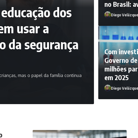
no Brasil: 
na educação dos
Diego Velázqu
dem usar a
ão da segurança
Com invest
Governo de 
milhões par
 crianças, mas o papel da família continua
em 2025
Diego Velázqu
Diego Velázquez
o