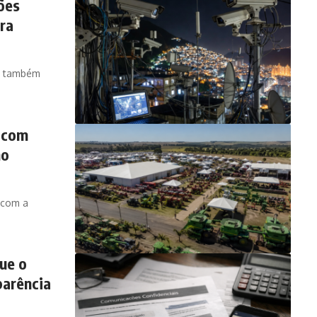
ões
ra
 e também
 com
no
 com a
ue o
parência