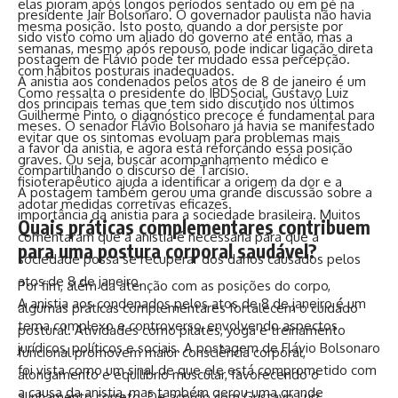
elas pioram após longos períodos sentado ou em pé na
presidente Jair Bolsonaro. O governador paulista não havia
mesma posição. Isto posto, quando a dor persiste por
sido visto como um aliado do governo até então, mas a
semanas, mesmo após repouso, pode indicar ligação direta
postagem de Flávio pode ter mudado essa percepção.
com hábitos posturais inadequados.
A anistia aos condenados pelos atos de 8 de janeiro é um
Como ressalta o presidente do IBDSocial, Gustavo Luiz
dos principais temas que tem sido discutido nos últimos
Guilherme Pinto, o diagnóstico precoce é fundamental para
meses. O senador Flávio Bolsonaro já havia se manifestado
evitar que os sintomas evoluam para problemas mais
a favor da anistia, e agora está reforçando essa posição
graves. Ou seja, buscar acompanhamento médico e
compartilhando o discurso de Tarcísio.
fisioterapêutico ajuda a identificar a origem da dor e a
A postagem também gerou uma grande discussão sobre a
adotar medidas corretivas eficazes.
importância da anistia para a sociedade brasileira. Muitos
Quais práticas complementares contribuem
comentaram que a anistia é necessária para que a
para uma postura corporal saudável?
sociedade possa se recuperar dos danos causados pelos
atos de 8 de janeiro.
Por fim, além da atenção com as posições do corpo,
A anistia aos condenados pelos atos de 8 de janeiro é um
algumas práticas complementares fortalecem o cuidado
tema complexo e controverso, envolvendo aspectos
postural. Atividades como pilates, yoga e treinamento
jurídicos, políticos e sociais. A postagem de Flávio Bolsonaro
funcional promovem maior consciência corporal,
foi vista como um sinal de que ele está comprometido com
alongamento e equilíbrio muscular, favorecendo o
a causa da anistia, mas também gerou uma grande
alinhamento correto. De acordo com Gustavo Luiz