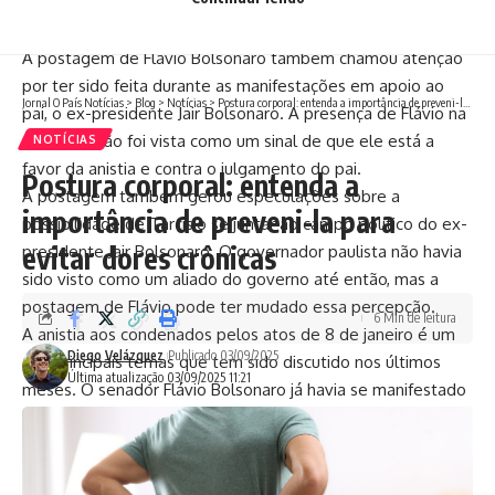
redes sociais e gerou uma grande reação entre os
seguidores do governador paulista.
A postagem de Flávio Bolsonaro também chamou atenção
por ter sido feita durante as manifestações em apoio ao
Jornal O País Notícias
>
Blog
>
Notícias
>
Postura corporal: entenda a importância de preveni-la para evitar dores crônicas
pai, o ex-presidente Jair Bolsonaro. A presença de Flávio na
manifestação foi vista como um sinal de que ele está a
NOTÍCIAS
favor da anistia e contra o julgamento do pai.
Postura corporal: entenda a
A postagem também gerou especulações sobre a
importância de preveni-la para
possibilidade de Tarcísio se juntar ao campo político do ex-
evitar dores crônicas
presidente Jair Bolsonaro. O governador paulista não havia
sido visto como um aliado do governo até então, mas a
postagem de Flávio pode ter mudado essa percepção.
6 Min de leitura
A anistia aos condenados pelos atos de 8 de janeiro é um
Diego Velázquez
Publicado 03/09/2025
dos principais temas que tem sido discutido nos últimos
Última atualização 03/09/2025 11:21
meses. O senador Flávio Bolsonaro já havia se manifestado
a favor da anistia, e agora está reforçando essa posição
compartilhando o discurso de Tarcísio.
A postagem de Flávio também gerou uma grande