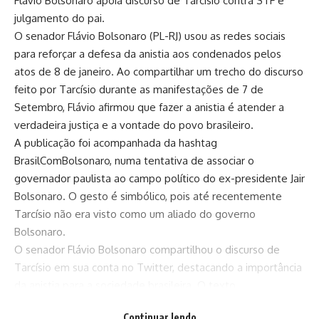
Flávio Bolsonaro apoia discurso de Tarcísio contra STF e
julgamento do pai.
O senador Flávio Bolsonaro (PL-RJ) usou as redes sociais
para reforçar a defesa da anistia aos condenados pelos
atos de 8 de janeiro. Ao compartilhar um trecho do discurso
feito por Tarcísio durante as manifestações de 7 de
Setembro, Flávio afirmou que fazer a anistia é atender a
verdadeira justiça e a vontade do povo brasileiro.
A publicação foi acompanhada da hashtag
BrasilComBolsonaro, numa tentativa de associar o
governador paulista ao campo político do ex-presidente Jair
Bolsonaro. O gesto é simbólico, pois até recentemente
Tarcísio não era visto como um aliado do governo
Bolsonaro.
O senador Flávio Bolsonaro compartilhou o discurso de
Tarcísio em sua conta no Twitter, destacando a importância
da anistia para a sociedade brasileira. O texto
compartilhado pelo senador foi amplamente divulgado nas
Continuar lendo