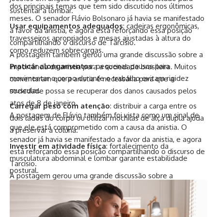
dos principais temas que tem sido discutido nos últimos
sustentar a lombar.
meses. O senador Flávio Bolsonaro já havia se manifestado
Usar equipamentos adequados
: cadeiras ergonômicas,
a favor da anistia, e agora está reforçando essa posição
travesseiros apropriados e mesas ajustadas à altura do
compartilhando o discurso de Tarcísio.
corpo reduzem sobrecargas.
A postagem também gerou uma grande discussão sobre a
Praticar alongamentos
: pequenas pausas para
importância da anistia para a sociedade brasileira. Muitos
movimentar o corpo durante o trabalho evitam rigidez
comentaram que a anistia é necessária para que a
muscular.
sociedade possa se recuperar dos danos causados pelos
atos de 8 de janeiro.
Carregar peso com atenção
: distribuir a carga entre os
A postagem de Flávio também foi vista como um sinal de
dois lados do corpo ou utilizar mochilas de alça dupla ajuda
que ele está comprometido com a causa da anistia. O
a preservar a coluna.
senador já havia se manifestado a favor da anistia, e agora
Investir em atividade física
: fortalecimento da
está reforçando essa posição compartilhando o discurso de
musculatura abdominal e lombar garante estabilidade
Tarcísio.
postural.
A postagem gerou uma grande discussão sobre a
possibilidade de Tarcísio se juntar ao campo político do ex-
presidente Jair Bolsonaro. O governador paulista não havia
sido visto como um aliado do governo até então, mas a