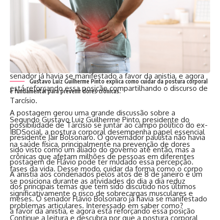
discussão sobre a importância da anistia para a sociedade
brasileira. Muitos comentaram que a anistia é necessária
para que a sociedade possa se recuperar dos danos
causados pelos atos de 8 de janeiro.
A postagem de Flávio também foi vista como um sinal de
que ele está comprometido com a causa da anistia. O
senador já havia se manifestado a favor da anistia, e agora
Gustavo Luíz Guilherme Pinto explica como cuidar da postura corporal
está reforçando essa posição compartilhando o discurso de
é fundamental para prevenir dores crônicas.
Tarcísio.
A postagem gerou uma grande discussão sobre a
Segundo Gustavo Luiz Guilherme Pinto, presidente do
possibilidade de Tarcísio se juntar ao campo político do ex-
IBDSocial, a postura corporal desempenha papel essencial
presidente Jair Bolsonaro. O governador paulista não havia
na saúde física, principalmente na prevenção de dores
sido visto como um aliado do governo até então, mas a
crônicas que afetam milhões de pessoas em diferentes
postagem de Flávio pode ter mudado essa percepção.
fases da vida. Desse modo, cuidar da forma como o corpo
A anistia aos condenados pelos atos de 8 de janeiro é um
se posiciona durante as atividades do dia a dia reduz
dos principais temas que tem sido discutido nos últimos
significativamente o risco de sobrecargas musculares e
meses. O senador Flávio Bolsonaro já havia se manifestado
problemas articulares. Interessado em saber como?
a favor da anistia, e agora está reforçando essa posição
Continue a leitura e descubra por que a postura corporal