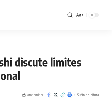
Aa
Font
Resizer
hi discute limites
ional
5 Min de leitura
Compartilhar