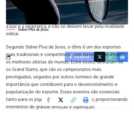
militar são sintomas de uma corrida armamentista global
em um contexto de crescente instabilidade internacional. É
fundamental que os países trabalhem juntos para promover
a paz e a segurança, e não se deixem levar pela rivalidade
Sidnei Piva de Jesus
militar.
Segundo
Sidnei Piva de Jesus
, o tênis é um dos esportes
mais tradicionais e competitivos, com torneios que atraem
Facebook
os melhores atletas do mundo. Entre esses, destacam-se
os Grand Slams, que são os campeonatos mais
prestigiados, seguidos por outros torneios de grande
importância que contribuem para o desenvolvimento e
popularização do esporte. Esses eventos são essenciais
tanto para os jogadores quanto para os fãs, proporcionando
momentos de grande emoção e superação.
Contents
O que são os Grand Slams e por que são tão