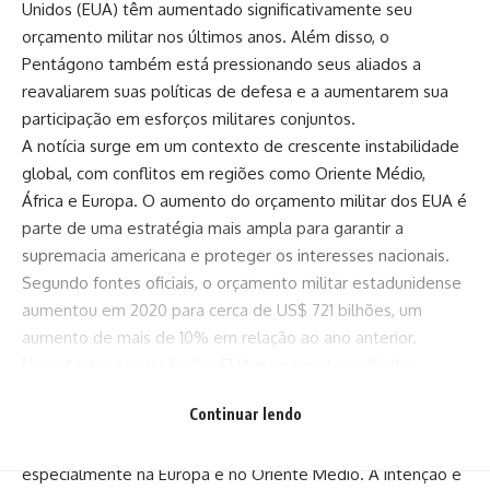
Unidos (EUA) têm aumentado significativamente seu
orçamento militar nos últimos anos. Além disso, o
Pentágono também está pressionando seus aliados a
reavaliarem suas políticas de defesa e a aumentarem sua
participação em esforços militares conjuntos.
A notícia surge em um contexto de crescente instabilidade
global, com conflitos em regiões como Oriente Médio,
África e Europa. O aumento do orçamento militar dos EUA é
parte de uma estratégia mais ampla para garantir a
supremacia americana e proteger os interesses nacionais.
Segundo fontes oficiais, o orçamento militar estadunidense
aumentou em 2020 para cerca de US$ 721 bilhões, um
aumento de mais de 10% em relação ao ano anterior.
No entanto, a pressão dos EUA para que seus aliados
aumentem seu esforço militar não é uma novidade. Desde
Continuar lendo
o início da década de 2010, o Pentágono tem sido cada vez
mais agressivo na sua abordagem com os países parceiros,
especialmente na Europa e no Oriente Médio. A intenção é