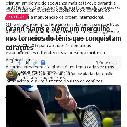
criar um ambiente de segurança mais estável e garantir a
Jornal O País Notícias
>
Blog
>
Notícias
>
Grand Slams e além: um mergulho nos torneios de tênis que conquistam corações
cooperação em questões globais como o combate ao
terrorismo e a manutenção da ordem internacional.
NOTÍCIAS
O Brasil, por exemplo, tem sido um dos principais objetivos
Grand Slams e além: um mergulho
da política militar americana na região. Em 2020, o governo
nos torneios de tênis que conquistam
brasileiro anunciou que aumentaria seu orçamento militar
corações
em cerca de 10% para atender às demandas
estadunidenses e fortalecer sua presença militar na
América Latina.
5 Min de leitura
A corrida armamentista global é um tema cada vez mais
Diego Velázquez
Publicado 04/06/2025
preocupante, pois pode levar a uma escalada da tensão
Última atualização 04/06/2025 16:22
internacional e a um aumento do risco de conflitos
armados. É importante que os líderes mundiais trabalhem
juntos para estabelecer normas internacionais mais
rigorosas sobre o uso da força e garantir a manutenção da
paz.
Em resumo, o aumento do orçamento militar dos EUA e a
pressão para que seus aliados aumentem seu esforço