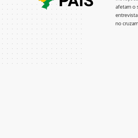
afetam o s
entrevist
no cruzame