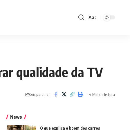
Aa
Font
Resizer
rar qualidade da TV
4 Min de leitura
Compartilhar
News
O que explica o boom dos carros