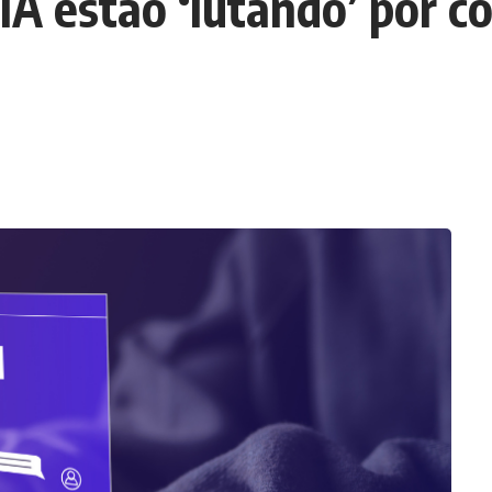
IA estão ‘lutando’ por c