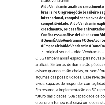
@aldovendramin
Aldo Vendramin analisa o crescimento
brasileiro O agronegócio brasileiro 
internacional, conquistando novos des
competitividade. Aldo Vendramin expl
crescimento, os desafios enfrentados 
Confira essa análise detalhada com A
#QuemÉAldoVendramin
#OQueAconte
#EmpresárioAldoVendramin
#DonoDaC
♬ original sound – Aldo Vendramin –
O 5G também abrirá espaço para novas s
artificial. Sistemas de iluminação públic
avisam quando estão cheias, ou semáforo
algumas das possibilidades. Esse nível 
vivos, capazes de responder com agilida
Em resumo, a implementação do 5G repres
futuro das cidades. Sua capacidade de con
urbana em tempo real criará um ecossiste