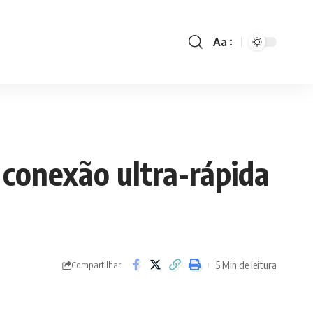
Aa
Font
Resizer
 conexão ultra-rápida
5 Min de leitura
Compartilhar