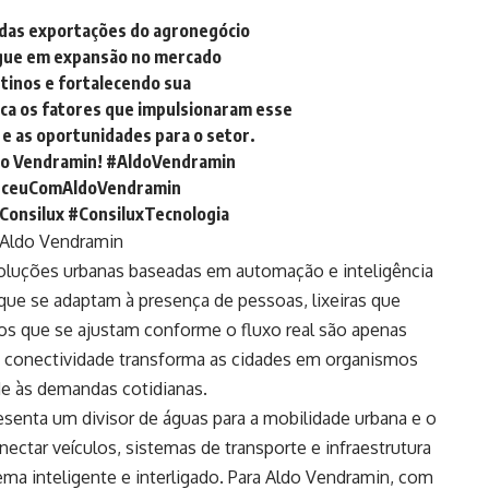
 das exportações do agronegócio
segue em expansão no mercado
tinos e fortalecendo sua
ica os fatores que impulsionaram esse
e as oportunidades para o setor.
ldo Vendramin!
#AldoVendramin
ceuComAldoVendramin
onsilux
#ConsiluxTecnologia
 Aldo Vendramin
oluções urbanas baseadas em automação e inteligência
a que se adaptam à presença de pessoas, lixeiras que
s que se ajustam conforme o fluxo real são apenas
de conectividade transforma as cidades em organismos
de às demandas cotidianas.
enta um divisor de águas para a mobilidade urbana e o
ectar veículos, sistemas de transporte e infraestrutura
ma inteligente e interligado. Para Aldo Vendramin, com