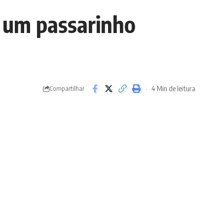
: um passarinho
4 Min de leitura
Compartilhar