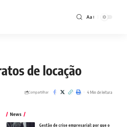
Aa
Font
Resizer
ratos de locação
4 Min de leitura
Compartilhar
News
Gestão de crise empresarial: por que o