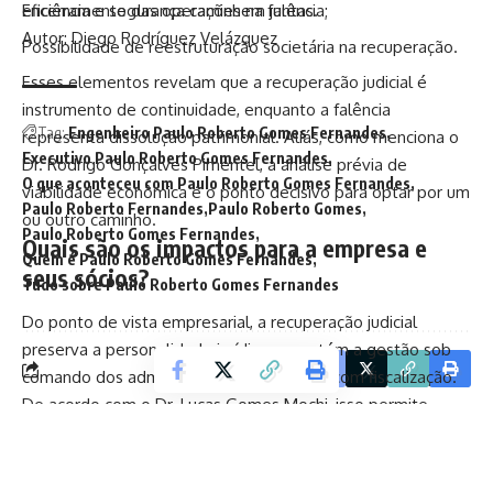
Encerramento das operações na falência;
eficiência e segurança caminhem juntas.
Autor: Diego Rodríguez Velázquez
Possibilidade de reestruturação societária na recuperação.
Esses elementos revelam que a recuperação judicial é
instrumento de continuidade, enquanto a falência
Tag:
Engenheiro Paulo Roberto Gomes Fernandes
representa dissolução patrimonial. Aliás, como menciona o
Executivo Paulo Roberto Gomes Fernandes
Dr. Rodrigo Gonçalves Pimentel, a análise prévia de
O que aconteceu com Paulo Roberto Gomes Fernandes
viabilidade econômica é o ponto decisivo para optar por um
Paulo Roberto Fernandes
Paulo Roberto Gomes
ou outro caminho.
Paulo Roberto Gomes Fernandes
Quais são os impactos para a empresa e
Quem é Paulo Roberto Gomes Fernandes
seus sócios?
Tudo sobre Paulo Roberto Gomes Fernandes
Do ponto de vista empresarial, a recuperação judicial
preserva a personalidade jurídica e mantém a gestão sob
Facebook
comando dos administradores, ainda que com fiscalização.
De acordo com o Dr. Lucas Gomes Mochi, isso permite
reorganizar contratos, renegociar dívidas bancárias e ajustar
estruturas internas sem interromper completamente as
operações.