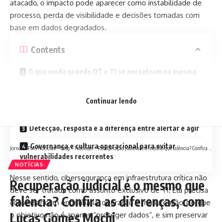
atacado, o impacto pode aparecer como instabilidade de
processo, perda de visibilidade e decisões tomadas com
base em dados degradados.
Contents
O que muda quando OT e TI se encontram na mesma
operação
Por que redundância e segmentação valem tanto
Continuar lendo
quanto um bom antivírus
Detecção, resposta e a diferença entre alertar e agir
Governança e cultura operacional para evitar
Jornal O País Notícias
>
Blog
>
Notícias
>
Recuperação judicial é o mesmo que falência? Confira as diferenças, com Lucas Gomes Mochi
vulnerabilidades recorrentes
NOTÍCIAS
Nesse sentido, cibersegurança em infraestrutura crítica não
Recuperação judicial é o mesmo que
deve ser tratada como assunto exclusivo de TI. Ela precisa
falência? Confira as diferenças, com
conversar com engenharia, operação e manutenção, porque
Lucas Gomes Mochi
o objetivo não é apenas “proteger dados”, e sim preservar