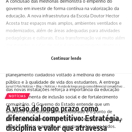
A conclusão das melhorias demonstra o empenho do
governo em investir de forma contínua na valorização da
educação. A nova infraestrutura da Escola Doutor Hector
Acosta traz espaços mais amplos, ambientes ventilados e
modernizados, além de áreas adequadas para atividades
pedagógicas e culturais. Essa transformação vai muito além
das paredes e salas de aula; é um investimento direto na
formação dos jovens que representam o futuro de Santana
Continuar lendo
do Livramento.
O trabalho realizado na escola é resultado de um
planejamento cuidadoso voltado à melhoria do ensino
público e à qualidade de vida dos estudantes. A entrega
Jornal O País Notícias
>
Blog
>
Notícias
>
A visão de longo prazo como diferencial competitivo: Estratégia, disciplina e valor que atravessa ciclos
das novas instalações reforça a importância da educação
como ferramenta de inclusão social e de fortalecimento
NOTÍCIAS
comunitário. O Governo do Estado entende que um
A visão de longo prazo como
ambiente educacional bem estruturado é o ponto de
diferencial competitivo: Estratégia,
partida para estimular o interesse pelos estudos, reduzir a
disciplina e valor que atravessa
evasão escolar e ampliar as oportunidades para todos.