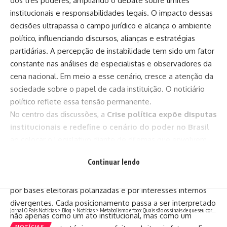
dos três poderes, ampliando o debate sobre limites
institucionais e responsabilidades legais. O impacto dessas
decisões ultrapassa o campo jurídico e alcança o ambiente
político, influenciando discursos, alianças e estratégias
partidárias. A percepção de instabilidade tem sido um fator
constante nas análises de especialistas e observadores da
cena nacional. Em meio a esse cenário, cresce a atenção da
sociedade sobre o papel de cada instituição. O noticiário
político reflete essa tensão permanente.
No centro das discussões, a
Crise política expõe disputas
institucionais e redefine o cenário do poder no Brasil
ao colocar o Legislativo diante de dilemas que envolvem
obediência a decisões judiciais e preservação de
Continuar lendo
prerrogativas parlamentares. A dificuldade em construir
consensos revela um Congresso fragmentado, pressionado
por bases eleitorais polarizadas e por interesses internos
divergentes. Cada posicionamento passa a ser interpretado
Jornal O País Notícias
>
Blog
>
Notícias
>
Metabolismo e foco: Quais são os sinais de que seu corpo está pedindo ajuste?
não apenas como um ato institucional, mas como um