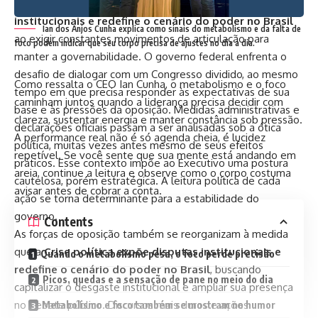
No campo do Executivo, a
Crise política expõe disputas
institucionais e redefine o cenário do poder no Brasil
Ian dos Anjos Cunha explica como sinais do metabolismo e da falta de
ao exigir constantes movimentos de articulação para
foco podem indicar que seu corpo precisa de ajustes no dia a dia.
manter a governabilidade. O governo federal enfrenta o
desafio de dialogar com um Congresso dividido, ao mesmo
Como ressalta o CEO Ian Cunha, o metabolismo e o foco
tempo em que precisa responder às expectativas de sua
caminham juntos quando a liderança precisa decidir com
base e às pressões da oposição. Medidas administrativas e
clareza, sustentar energia e manter constância sob pressão.
declarações oficiais passam a ser analisadas sob a ótica
A performance real não é só agenda cheia, é lucidez
política, muitas vezes antes mesmo de seus efeitos
repetível. Se você sente que sua mente está andando em
práticos. Esse contexto impõe ao Executivo uma postura
areia, continue a leitura e observe como o corpo costuma
cautelosa, porém estratégica. A leitura política de cada
avisar antes de cobrar a conta.
ação se torna determinante para a estabilidade do
governo.
Contents
As forças de oposição também se reorganizam à medida
que a
Crise política expõe disputas institucionais e
Quando o metabolismo pesa, o foco perde precisão
redefine o cenário do poder no Brasil
, buscando
Picos, quedas e a sensação de pane no meio do dia
capitalizar o desgaste institucional e ampliar sua presença
no debate público. Discursos mais duros e ações
Metabolismo e foco também se mostram no humor