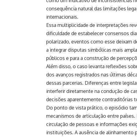
como um indicativo de inconsistências no
consequência natural das limitações lega
internacionais.
Essa multiplicidade de interpretações re
dificuldade de estabelecer consensos d
polarizado, eventos como esse deixam de
a integrar disputas simbólicas mais ampla
públicos e para a construção de percepç
Além disso, o caso levanta reflexões sobr
dos avanços registrados nas últimas déca
dessas parcerias. Diferenças entre legis
interferir diretamente na condução de ca
decisões aparentemente contraditórias t
Do ponto de vista prático, o episódio t
mecanismos de articulação entre países
circulação de pessoas e informações exi
instituições. A ausência de alinhament