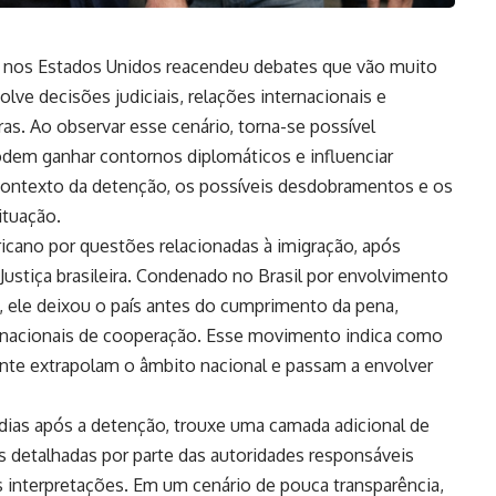
 nos Estados Unidos reacendeu debates que vão muito
lve decisões judiciais, relações internacionais e
ras. Ao observar esse cenário, torna-se possível
dem ganhar contornos diplomáticos e influenciar
 o contexto da detenção, os possíveis desdobramentos e os
ituação.
ricano por questões relacionadas à imigração, após
ustiça brasileira. Condenado no Brasil por envolvimento
l, ele deixou o país antes do cumprimento da pena,
rnacionais de cooperação. Esse movimento indica como
mente extrapolam o âmbito nacional e passam a envolver
 dias após a detenção, trouxe uma camada adicional de
 detalhadas por parte das autoridades responsáveis
s interpretações. Em um cenário de pouca transparência,