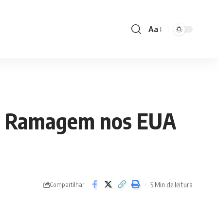
Aa
Font
Resizer
 de Ramagem nos EUA
5 Min de leitura
Compartilhar