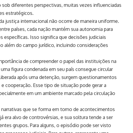
o sob diferentes perspectivas, muitas vezes influenciadas
es estratégicos.
da justiça internacional não ocorre de maneira uniforme.
ntre países, cada nação mantém sua autonomia para
 específicas. Isso significa que decisões judiciais
o além do campo jurídico, incluindo considerações
portância de compreender o papel das instituições na
 uma figura condenada em seu país consegue circular
é liberada após uma detenção, surgem questionamentos
e e cooperação. Esse tipo de situação pode gerar a
 especialmente em um ambiente marcado pela circulação
e narrativas que se forma em torno de acontecimentos
á era alvo de controvérsias, e sua soltura tende a ser
rentes grupos. Para alguns, o episódio pode ser visto