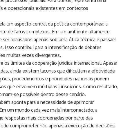
s processos judiciais. Para outros, representa uma
is e operacionais existentes em contextos
vela um aspecto central da política contemporânea: a
iante de fatos complexos. Em um ambiente altamente
 ser analisados apenas sob uma ótica técnica e passam
s. Isso contribui para a intensificação de debates
ões muitas vezes divergentes.
e os limites da cooperação jurídica internacional. Apesar
das, ainda existem lacunas que dificultam a efetividade
lações, procedimentos e prioridades nacionais podem
sos que envolvem múltiplas jurisdições. Como resultado,
ornam-se possíveis dentro desse cenário.
ambém aponta para a necessidade de aprimorar
. Em um mundo cada vez mais interconectado, a
ge respostas mais coordenadas por parte das
o pode comprometer não apenas a execução de decisões