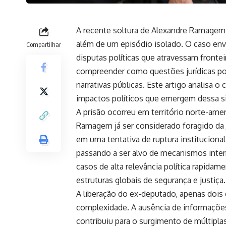
A recente soltura de Alexandre Ramagem
além de um episódio isolado. O caso envo
Compartilhar
disputas políticas que atravessam frontei
compreender como questões jurídicas po
narrativas públicas. Este artigo analisa
impactos políticos que emergem dessa s
A prisão ocorreu em território norte-ame
Ramagem já ser considerado foragido da J
em uma tentativa de ruptura instituciona
passando a ser alvo de mecanismos inte
casos de alta relevância política rapida
estruturas globais de segurança e justiça.
A liberação do ex-deputado, apenas dois
complexidade. A ausência de informações
contribuiu para o surgimento de múltipla