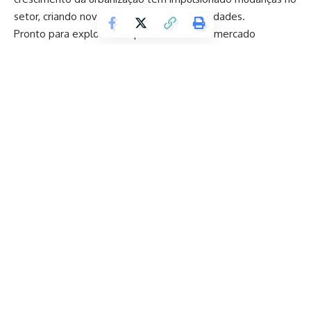
setor, criando novas tendências e oportunidades.
Pronto para explorar as oportunidades no mercado
imobiliário? Descubra como investir de forma estratégica e
aproveitar as tendências que estão moldando o setor!
Quais são as tendências atuais no mercado imobiliário
brasileiro?
O mercado imobiliário no Brasil tem acompanhado algumas
tendências significativas que refletem mudanças no
comportamento do consumidor e nas condições
econômicas. Uma das principais é a valorização de imóveis
em regiões metropolitanas, onde a demanda por habitação
Continuar lendo
é crescente devido à urbanização. Isso inclui tanto imóveis
residenciais quanto comerciais, com destaque para
apartamentos compactos em áreas bem localizadas e
coworkings.