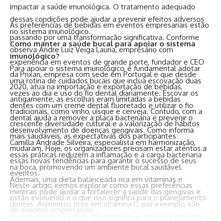
impactar a saúde imunológica. O tratamento adequado
dessas condições pode ajudar a prevenir efeitos adversos
As preferências de bebidas em eventos empresariais estão
no sistema imunológico.
passando por uma transformação significativa. Conforme
Como manter a saúde bucal para apoiar o sistema
observa Andre Luiz Veiga Lauria, empresário com
imunológico?
experiência em eventos de grande porte, fundador e CEO
Para apoiar o sistema imunológico, é fundamental adotar
da Prixan, empresa com sede em Portugal e que desde
uma rotina de cuidados bucais que inclua escovação duas
2020, atua na importação e exportação de bebidas,
vezes ao dia e uso do fio dental diariamente. Escovar os
antigamente, as escolhas eram limitadas a bebidas
dentes com um creme dental fluoretado e utilizar o fio
tradicionais, como vinho, uísque e cerveja. Contudo, com a
dental ajuda a remover a placa bacteriana e prevenir o
crescente diversidade cultural e a valorização de hábitos
desenvolvimento de doenças gengivais. Como informa
mais saudáveis, as expectativas dos participantes
Camilla Andrade Silveira, especialista em harmonização,
mudaram. Hoje, os organizadores precisam estar atentos a
essas práticas reduzem a inflamação e a carga bacteriana
essas novas tendências para garantir o sucesso de seus
na boca, promovendo um ambiente bucal saudável.
eventos.
Ademais, uma dieta balanceada rica em vitaminas e
Neste artigo, iremos explorar como essas preferências
minerais pode ajudar a fortalecer a saúde das gengivas e
estão evoluindo e o que isso significa para o planejamento
dentes. Alimentos ricos em vitamina C, por exemplo, são
de eventos empresariais.
essenciais para a saúde das gengivas e ajudam a prevenir a