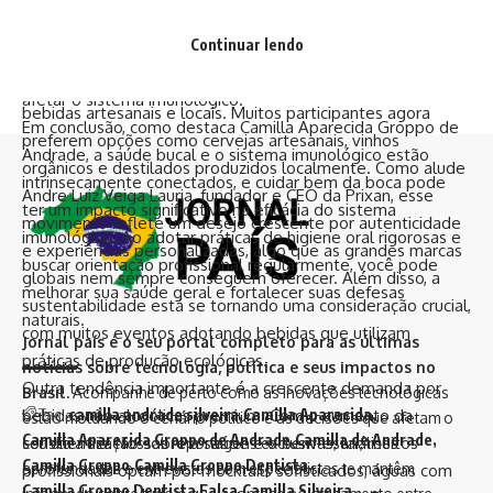
Leia para saber mais!
gengivite. Consultar um dentista regularmente para
Quais são as novas tendências em bebidas para
orientações personalizadas sobre como manter uma saúde
Continuar lendo
eventos empresariais?
bucal ideal é crucial para evitar problemas que possam
Nos últimos anos, houve uma clara inclinação em direção a
afetar o sistema imunológico.
bebidas artesanais e locais. Muitos participantes agora
Em conclusão, como destaca Camilla Aparecida Groppo de
preferem opções como cervejas artesanais, vinhos
Andrade, a saúde bucal e o sistema imunológico estão
orgânicos e destilados produzidos localmente. Como alude
intrinsecamente conectados, e cuidar bem da boca pode
Andre Luiz Veiga Lauria, fundador e CEO da Prixan, esse
ter um impacto significativo na eficácia do sistema
movimento reflete um desejo crescente por autenticidade
imunológico. Ao adotar práticas de higiene oral rigorosas e
e experiências personalizadas, algo que as grandes marcas
buscar orientação profissional regularmente, você pode
globais nem sempre conseguem oferecer. Além disso, a
melhorar sua saúde geral e fortalecer suas defesas
sustentabilidade está se tornando uma consideração crucial,
naturais.
com muitos eventos adotando bebidas que utilizam
Jornal país é o seu portal completo para as últimas
práticas de produção ecológicas.
notícias sobre tecnologia, política e seus impactos no
Outra tendência importante é a crescente demanda por
Brasil.
Acompanhe de perto como as inovações tecnológicas
bebidas não alcoólicas premium. Com o aumento da
Tag:
camilla andrade silveira
Camilla Aparecida
estão moldando o cenário político e as decisões que afetam o
Camilla Aparecida Groppo de Andrade
Camilla de Andrade
conscientização sobre a saúde e o bem-estar, muitos
seu dia a dia. Nossas reportagens exclusivas, análises
Camilla Groppo
Camilla Groppo Dentista
aprofundadas e entrevistas com especialistas te mantêm
profissionais optam por mocktails sofisticados, águas com
Camilla Groppo Dentista Falsa
Camilla Silveira