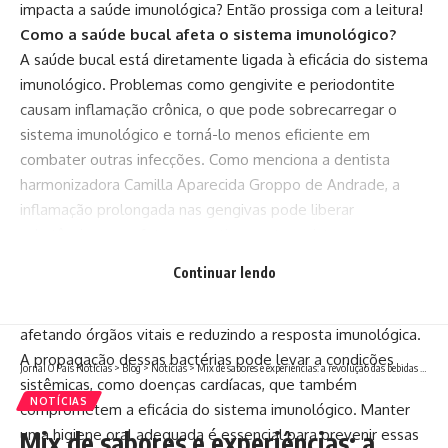
impacta a saúde imunológica? Então prossiga com a leitura!
Como a saúde bucal afeta o sistema imunológico?
A saúde bucal está diretamente ligada à eficácia do sistema
imunológico. Problemas como gengivite e periodontite
causam inflamação crônica, o que pode sobrecarregar o
sistema imunológico e torná-lo menos eficiente em
combater outras infecções. Como menciona a dentista
harmonizadora Camilla Aparecida Groppo de Andrade, a
inflamação prolongada nas gengivas pode liberar
substâncias que afetam negativamente o sistema
imunológico, tornando-o mais suscetível a doenças.
Continuar lendo
Ainda, a presença de bactérias na boca pode liberar toxinas
que entram na corrente sanguínea, potencialmente
afetando órgãos vitais e reduzindo a resposta imunológica.
A propagação dessas bactérias pode levar a condições
Jornal O País Notícias
>
Blog
>
Notícias
>
Mix de sabores e experiências: a revolução das bebidas nos eventos empresariais
sistêmicas, como doenças cardíacas, que também
NOTÍCIAS
comprometem a eficácia do sistema imunológico. Manter
uma higiene oral adequada é essencial para prevenir essas
Mix de sabores e experiências: a