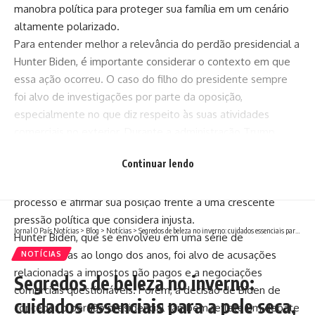
manobra política para proteger sua família em um cenário
altamente polarizado.
Para entender melhor a relevância do perdão presidencial a
Hunter Biden, é importante considerar o contexto em que
essa ação ocorreu. O caso do filho do presidente sempre
foi alvo de investigações por parte da oposição,
especialmente no que diz respeito às suas atividades
comerciais no exterior. Durante a administração Trump,
Hunter foi frequentemente mencionado como parte de
Continuar lendo
uma alegada trama envolvendo corrupção internacional.
Agora, ao conceder o perdão, Biden busca encerrar o
processo e afirmar sua posição frente a uma crescente
pressão política que considera injusta.
Jornal O País Notícias
>
Blog
>
Notícias
>
Segredos de beleza no inverno: cuidados essenciais para a pele seca, com Nathalia Belletato
Hunter Biden, que se envolveu em uma série de
controvérsias ao longo dos anos, foi alvo de acusações
NOTÍCIAS
relacionadas a impostos não pagos e a negociações
Segredos de beleza no inverno:
comerciais questionáveis. Porém, a decisão de Biden de
cuidados essenciais para a pele seca,
conceder o perdão presidencial também reflete um debate