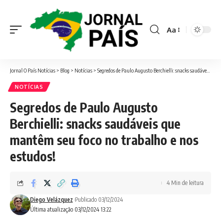
Aa
Font
Resizer
Jornal O País Notícias
>
Blog
>
Notícias
>
Segredos de Paulo Augusto Berchielli: snacks saudáveis que mantêm seu foco no trabalho e nos estudos!
NOTÍCIAS
Segredos de Paulo Augusto
Berchielli: snacks saudáveis que
mantêm seu foco no trabalho e nos
estudos!
4 Min de leitura
Diego Velázquez
Publicado 03/12/2024
Última atualização 03/12/2024 13:22