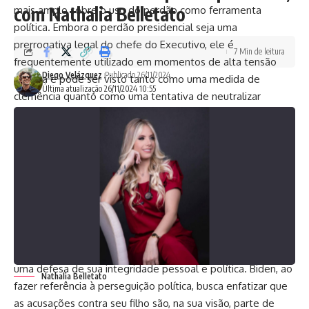
com Nathalia Belletato
mais amplo sobre o uso do perdão como ferramenta
política. Embora o perdão presidencial seja uma
prerrogativa legal do chefe do Executivo, ele é
7 Min de leitura
frequentemente utilizado em momentos de alta tensão
Diego Velázquez
Publicado 26/11/2024
política e pode ser visto tanto como uma medida de
Última atualização 26/11/2024 10:55
clemência quanto como uma tentativa de neutralizar
adversários.
O perdão a Hunter Biden não apenas tem implicações
legais, mas também políticas. Muitos observadores
acreditam que a decisão pode ser vista como uma tentativa
de Biden de reforçar sua base de apoio, especialmente
entre os eleitores mais próximos de sua administração. Em
um cenário político polarizado, em que acusações de
corrupção e abuso de poder são constantemente feitas, a
concessão do perdão também pode ser interpretada como
uma defesa de sua integridade pessoal e política. Biden, ao
Nathalia Belletato
fazer referência à perseguição política, busca enfatizar que
as acusações contra seu filho são, na sua visão, parte de