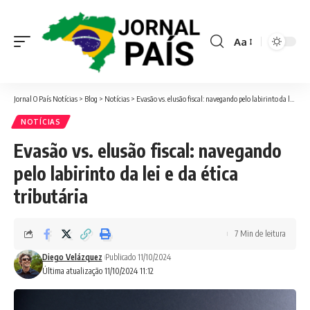
Aa
Font
Resizer
Jornal O País Notícias
>
Blog
>
Notícias
>
Evasão vs. elusão fiscal: navegando pelo labirinto da lei e da ética tributária
NOTÍCIAS
Evasão vs. elusão fiscal: navegando
pelo labirinto da lei e da ética
tributária
7 Min de leitura
Diego Velázquez
Publicado 11/10/2024
Última atualização 11/10/2024 11:12