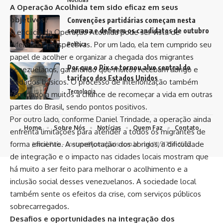
Neto, expressou nesta terça-feira (24 de setembro de
A Operação Acolhida tem sido eficaz em seus
2024) sua visão de que o mercado financeiro está reagindo
objetivos?
de forma “exagerada” aos preços da curva longa de juros.
A eficácia da Operação Acolhida pode ser vista de
Ele destacou que essa ocorrência está ligada a uma
diferentes perspectivas. Por um lado, ela tem cumprido seu
percepção de segurança na transparência e na qualidade
papel de acolher e organizar a chegada dos migrantes
dos dados relacionados à política fiscal do país.
venezuelanos, garantindo que muitos recebam abrigo e
Campos Neto enfatizou a necessidade de o Banco Central
cuidados básicos. O processo de interiorização também
monitorar o desempenho dos ativos e analisar o cenário de
tem dado a muitos a chance de recomeçar a vida em outras
incerteza entre os agentes financeiros em um “horizonte
partes do Brasil, sendo pontos positivos.
um pouco mais longo”. Ele sugeriu que o movimento atual
Por outro lado, conforme Daniel Trindade, a operação ainda
pode ser apenas um “ruído de curto prazo”, o que não
enfrenta limitações para atender a todos os migrantes de
reflete a realidade econômica de forma precisa.
forma eficiente. A superlotação dos abrigos, a dificuldade
O presidente do BC revelou que a compreensão do
de integração e o impacto nas cidades locais mostram que
mercado não se limita apenas à trajetória da dívida pública,
há muito a ser feito para melhorar o acolhimento e a
mas também à transparência dos números fiscais. Ele
inclusão social desses venezuelanos. A sociedade local
observou que há um aumento do prêmio de risco associado
também sente os efeitos da crise, com serviços públicos
a essa falta de clareza, ou que tem impactado os preços da
sobrecarregados.
curva longa de juros no Brasil.
Desafios e oportunidades na integração dos