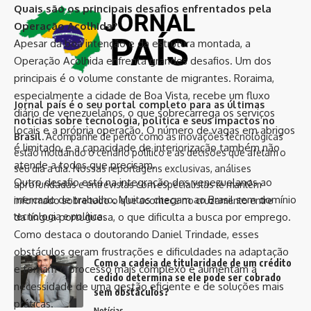
Quais são os principais desafios enfrentados pela
Mercado à Política Fiscal
Operação Acolhida?
Apesar da boa intenção e da estrutura montada, a
3 Min de leitura
Operação Acolhida enfrenta grandes desafios. Um dos
principais é o volume constante de migrantes. Roraima,
Diego Velázquez
Publicado 24/09/2024
especialmente a cidade de Boa Vista, recebe um fluxo
Última atualização 24/09/2024 14:40
diário de venezuelanos, o que sobrecarrega os serviços
locais e a própria operação. O número de vagas em abrigos
é limitado, e a capacidade de interiorização também não
atende a todos que precisam.
Outro desafio está na integração dos venezuelanos ao
mercado de trabalho. Muitos chegam ao Brasil sem domínio
da língua portuguesa, o que dificulta a busca por emprego.
Como destaca o doutorando Daniel Trindade, esses
obstáculos geram frustrações e dificuldades na adaptação
e tornam o processo mais complexo e aumentam a
necessidade de uma gestão eficiente e de soluções mais
O presidente do Banco Central do Brasil, Roberto Campos
práticas.