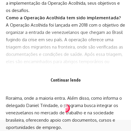
a implementação da Operação Acolhida, seus objetivos e
os desafios.
Como a Operação Acolhida tem sido implementada?
A Operação Acolhida foi lançada em 2018 com o objetivo de
organizar a entrada de venezuelanos que chegam ao Brasil
fugindo da crise em seu país. A operação oferece uma
triagem dos migrantes na fronteira, onde são verificadas as
documentações e condições de saúde. Após essa triagem,
eles são encaminhados para abrigos temporários ou
seguem para outras regiões do Brasil por meio de um
processo chamado interiorização.
Continuar lendo
Esse modelo de interiorização tem como objetivo distribuir
melhor os migrantes pelo país, reduzindo a pressão em
Roraima, onde a maioria entra. Além disso, como informa o
delegado Daniel Trindade, o programa busca integrar os
Jornal O País Notícias
>
Blog
>
Notícias
>
Campos Neto Crítica Reação do Mercado à Política Fiscal
venezuelanos no mercado de trabalho e na sociedade
NOTÍCIAS
brasileira, oferecendo apoio com documentos, cursos e
oportunidades de emprego.
Campos Neto Crítica Reação do