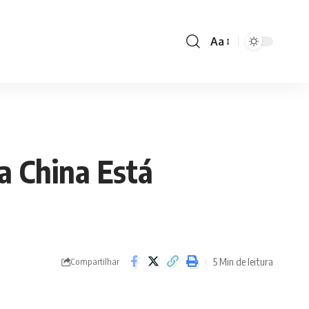
Aa
Font
Resizer
a China Está
5 Min de leitura
Compartilhar