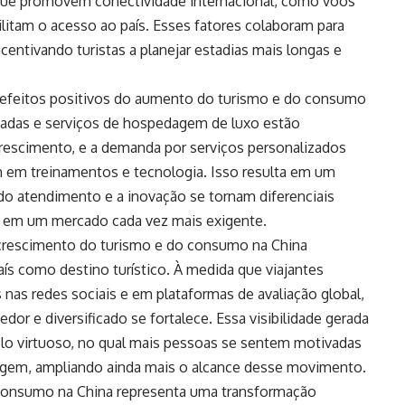
vas que promovem conectividade internacional, como voos
ilitam o acesso ao país. Esses fatores colaboram para
centivando turistas a planejar estadias mais longas e
s efeitos positivos do aumento do turismo e do consumo
sadas e serviços de hospedagem de luxo estão
escimento, e a demanda por serviços personalizados
 em treinamentos e tecnologia. Isso resulta em um
do atendimento e a inovação se tornam diferenciais
ntes em um mercado cada vez mais exigente.
rescimento do turismo e do consumo na China
aís como destino turístico. À medida que viajantes
 nas redes sociais e em plataformas de avaliação global,
or e diversificado se fortalece. Essa visibilidade gerada
iclo virtuoso, no qual mais pessoas se sentem motivadas
iagem, ampliando ainda mais o alcance desse movimento.
consumo na China representa uma transformação