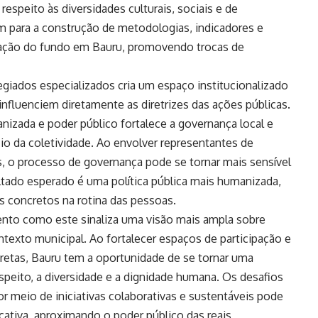
espeito às diversidades culturais, sociais e de
m para a construção de metodologias, indicadores e
tação do fundo em Bauru, promovendo trocas de
giados especializados cria um espaço institucionalizado
influenciem diretamente as diretrizes das ações públicas.
anizada e poder público fortalece a governança local e
io da coletividade. Ao envolver representantes de
is, o processo de governança pode se tornar mais sensível
ultado esperado é uma política pública mais humanizada,
os concretos na rotina das pessoas.
ento como este sinaliza uma visão mais ampla sobre
texto municipal. Ao fortalecer espaços de participação e
etas, Bauru tem a oportunidade de se tornar uma
espeito, a diversidade e a dignidade humana. Os desafios
 meio de iniciativas colaborativas e sustentáveis pode
cativa, aproximando o poder público das reais