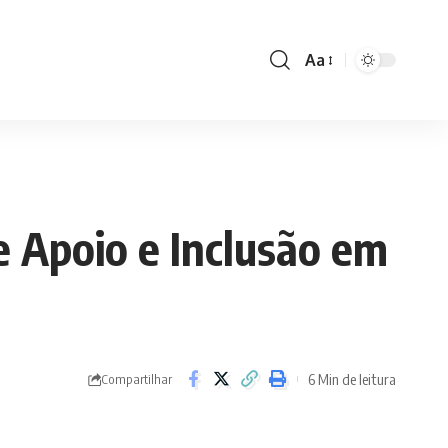
Aa
Font
Resizer
e Apoio e Inclusão em
6 Min de leitura
Compartilhar