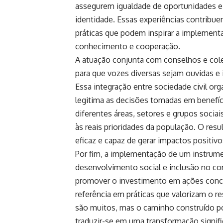
assegurem igualdade de oportunidades e r
identidade. Essas experiências contribue
práticas que podem inspirar a implemen
conhecimento e cooperação.
A atuação conjunta com conselhos e cole
para que vozes diversas sejam ouvidas e 
Essa integração entre sociedade civil org
legitima as decisões tomadas em benefíc
diferentes áreas, setores e grupos socia
às reais prioridades da população. O res
eficaz e capaz de gerar impactos positiv
Por fim, a implementação de um instrum
desenvolvimento social e inclusão no con
promover o investimento em ações concr
referência em práticas que valorizam o r
são muitos, mas o caminho construído por
traduzir-se em uma transformação signifi