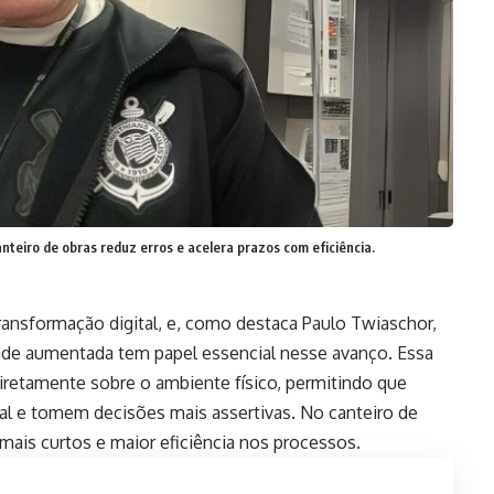
teiro de obras reduz erros e acelera prazos com eficiência.
ransformação digital, e, como destaca Paulo Twiaschor,
dade aumentada tem papel essencial nesse avanço. Essa
diretamente sobre o ambiente físico, permitindo que
eal e tomem decisões mais assertivas. No canteiro de
 mais curtos e maior eficiência nos processos.