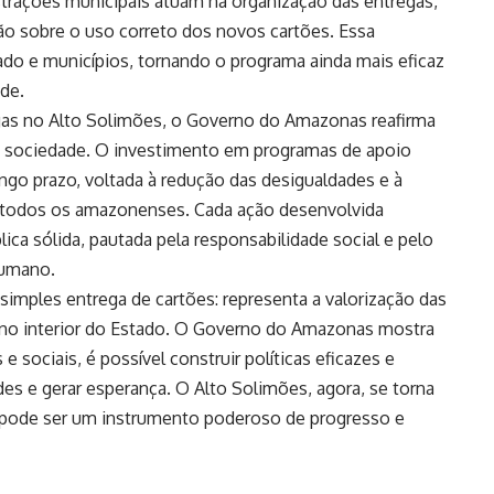
rações municipais atuam na organização das entregas,
ção sobre o uso correto dos novos cartões. Essa
ado e municípios, tornando o programa ainda mais eficaz
de.
gas no Alto Solimões, o Governo do Amazonas reafirma
 sociedade. O investimento em programas de apoio
ongo prazo, voltada à redução das desigualdades e à
a todos os amazonenses. Cada ação desenvolvida
lica sólida, pautada pela responsabilidade social e pelo
umano.
simples entrega de cartões: representa a valorização das
 no interior do Estado. O Governo do Amazonas mostra
 sociais, é possível construir políticas eficazes e
es e gerar esperança. O Alto Solimões, agora, se torna
pode ser um instrumento poderoso de progresso e