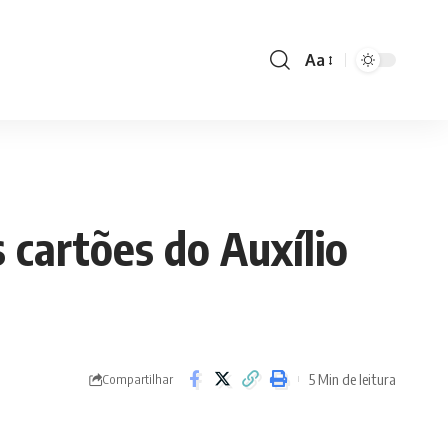
Aa
Font
Resizer
 cartões do Auxílio
5 Min de leitura
Compartilhar