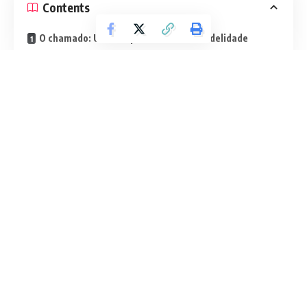
Contents
O chamado: Uma resposta de amor e fidelidade
O altar: Fonte e cume da espiritualidade
A vida de oração: raiz da fidelidade sacerdotal
O serviço: Expressão concreta do amor de Cristo
O coração que pertence a Deus!
Continuar lendo
Se o seu desejo é compreender a beleza, as exigências e
os frutos dessa vocação, continue a leitura. Descubra como
a espiritualidade sacerdotal é um caminho de santificação,
de comunhão e de esperança para toda a Igreja.
O chamado: Uma resposta de amor e
fidelidade
O sacerdócio é mais do que uma função, é uma vocação
divina. Segundo o teólogo José Eduardo Oliveira e Silva, o