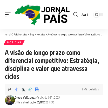
Aa
Font
Resizer
Jornal O País Notícias
>
Blog
>
Notícias
>
A visão de longo prazo como diferencial competitivo: Estratégia, disciplina e valor que atravessa ciclos
NOTÍCIAS
A visão de longo prazo como
diferencial competitivo: Estratégia,
disciplina e valor que atravessa
ciclos
8 Min de leitura
Diego Velázquez
Publicado 05/11/2025
Última atualização 05/11/2025 11:36