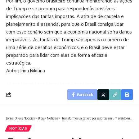
Por fim, o governo brasileiro continua monitorando as ações
de Trump e se prepara para responder às possíveis
implicações das tarifas impostas. A atitude de cautela e
planejamento é essencial para que o Brasil consiga lidar
com esse cenário sem que a economia nacional sofra danos
irreparáveis. As tarifas de Trump são apenas o começo de
uma série de desafios econômicos, e o Brasil deve estar
preparado para lidar com eles de forma eficaz e
estratégica.
Autor: Irina Nikitina
Facebook
Jornal O País Notícias
>
Blog
>
Notícias
>
Transforme sua paixão por esportes em um evento inesquecível: aprenda como organizar!
NOTÍCIAS