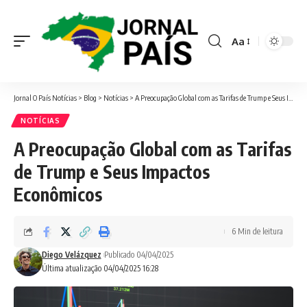
Aa
Font
Resizer
Jornal O País Notícias
>
Blog
>
Notícias
>
A Preocupação Global com as Tarifas de Trump e Seus Impactos Econômicos
NOTÍCIAS
A Preocupação Global com as Tarifas
de Trump e Seus Impactos
Econômicos
6 Min de leitura
Diego Velázquez
Publicado 04/04/2025
Última atualização 04/04/2025 16:28