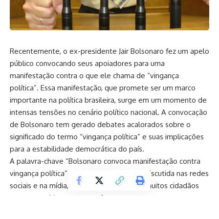
Recentemente, o ex-presidente Jair Bolsonaro fez um apelo
público convocando seus apoiadores para uma
manifestação contra o que ele chama de “vingança
política”. Essa manifestação, que promete ser um marco
importante na política brasileira, surge em um momento de
intensas tensões no cenário político nacional. A convocação
de Bolsonaro tem gerado debates acalorados sobre o
significado do termo “vingança política” e suas implicações
para a estabilidade democrática do país.
A palavra-chave “Bolsonaro convoca manifestação contra
vingança política” tem sido amplamente discutida nas redes
sociais e na mídia, atraindo a atenção de muitos cidadãos
que se consideram tanto a favor quanto contra o ex-
presidente. Bolsonaro, durante seu governo,