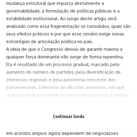
mudança estrutural que impacta diretamente a
governabilidade, a formulação de políticas públicas e a
estabilidade institucional. Ao longo deste artigo, será
analisado como essa fragmentação se consolidou, quais são
seus efeitos práticos e por que esse cenário exige novas
estratégias de articulação política no país.
A ideia de que o Congresso deixou de garantir maioria a
qualquer força dominante não surge de forma repentina.
Ela é resultado de um processo gradual, marcado pelo
aumento do número de partidos, pela diversificação de
interesses regionais e pela autonomia crescente dos
parlamentares. Diferente de décadas anteriores, em que
coalizões mais previsíveis sustentavam governos, o cenário
atual é caracterizado por alianças fluidas, muitas vezes
construídas caso a caso.
Continuar lendo
Essa nova dinâmica política torna o processo decisório mais
complexo. Projetos que antes poderiam avançar com base
em acordos amplos agora dependem de negociações