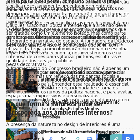
Jornal país é o seu portal completo para as últimas
projeto de interiores bem elaborado considera proporção,
significa necessariamente um enfraquecimento da
notícias sobre tecnologia, política e seus impactos no
iluminação e contexto para destacar obras sem
democracia, mas sim uma transformação em sua forma de
Brasil.
Acompanhe de perto como as inovações tecnológicas
comprometer a harmonia do ambiente.
funcionamento.
estão moldando o cenário político e as decisões que afetam o
Daugliesi Giacomasi Souza entende que a arte não deve
O desafio central passa a ser encontrar mecanismos que
seu dia a dia. Nossas reportagens exclusivas, análises
ser tratada como um elemento isolado, mas como parte
garantam equilíbrio entre representatividade e eficiência.
aprofundadas e entrevistas com especialistas te mantêm
integrante da narrativa do espaço. A fundadora da DGdecor
informado sobre tudo o que acontece no cruzamento entre
Sem esse ajuste, o risco é de paralisia decisória, com
utiliza estratégias como iluminação direcionada e escolha
tecnologia e política.
impactos diretos na economia, nos investimentos e na
criteriosa de cores para valorizar pinturas, esculturas e
qualidade dos serviços públicos.
peças decorativas.
A fragmentação do Congresso brasileiro não é apenas um
Além disso, integrar arte ao cotidiano contribui para criar
Convenções partidárias começam nesta
dado político, mas um reflexo das mudanças sociais e
semana e definem os candidatos de outubro
ambientes mais inspiradores. Quando bem aplicada, ela
institucionais do país. Entender essa realidade é essencial
estimula a criatividade, reforça identidade e torna os
Política
para interpretar os rumos da política nacional e para avaliar,
espaços mais expressivos e personalizados.
com mais profundidade, as decisões que moldam o futuro
De que forma a natureza pode ser
Por que o Pix se tornou alvo central do
do Brasil.
tarifaço dos Estados Unidos
incorporada aos ambientes internos?
Autor: Diego Velázquez
Tecnologia
A presença da natureza no design de interiores é uma
Tarifaço dos EUA contra o Brasil passa a
tendência consolidada, mas seu uso eficiente exige
valer nesta semana; entenda o que muda
planejamento. Elementos naturais, como plantas,
Facebook