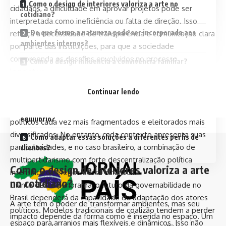
Como o design de interiores valoriza a arte no
cidadãos, a dificuldade em aprovar projetos pode ser
cotidiano?
interpretada como ineficiência ou falta de direção. Isso
De que forma a natureza pode ser incorporada aos
reforça a necessidade de transparência e comunicação clara
ambientes internos?
por parte das instituições, para que a sociedade
compreenda os desafios envolvidos no processo
Como o design influencia a convivência familiar?
legislativo.
Quais estratégias unem arte, natureza e família em
Ao observar o cenário internacional, é possível perceber
um mesmo projeto?
Continuar lendo
que essa tendência não é exclusiva do Brasil. Diversos
Por que o planejamento é essencial para alcançar
países enfrentam fenômenos semelhantes, com sistemas
equilíbrio?
políticos cada vez mais fragmentados e eleitorados mais
diversificados. No entanto, cada contexto apresenta suas
Como adaptar essas soluções a diferentes perfis de
particularidades, e no caso brasileiro, a combinação de
clientes?
multipartidarismo com forte descentralização política
Como o design de interiores valoriza a arte
intensifica os efeitos dessa dinâmica.
no cotidiano?
Diante desse panorama, o futuro da governabilidade no
Brasil dependerá da capacidade de adaptação dos atores
A arte tem o poder de transformar ambientes, mas seu
políticos. Modelos tradicionais de coalizão tendem a perder
impacto depende da forma como é inserida no espaço. Um
espaço para arranjos mais flexíveis e dinâmicos. Isso não