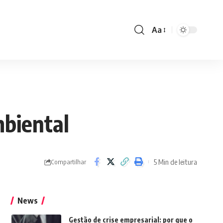
Aa
Font
Resizer
mbiental
5 Min de leitura
Compartilhar
News
Gestão de crise empresarial: por que o