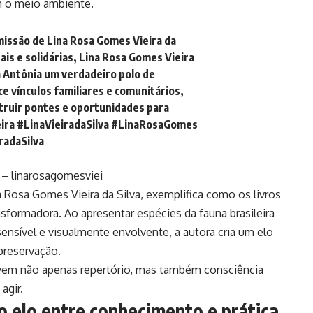
m o meio ambiente.
 missão de Lina Rosa Gomes Vieira da
tais e solidárias, Lina Rosa Gomes Vieira
ã Antônia um verdadeiro polo de
ce vínculos familiares e comunitários,
ruir pontes e oportunidades para
ira
#LinaVieiradaSilva
#LinaRosaGomes
adaSilva
 – linarosagomesviei
a Rosa Gomes Vieira da Silva, exemplifica como os livros
formadora. Ao apresentar espécies da fauna brasileira
ensível e visualmente envolvente, a autora cria um elo
preservação.
olvem não apenas repertório, mas também consciência
agir.
 elo entre conhecimento e prática