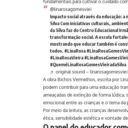
fundamentais para cultivar o cuidado co
@linarosagomesviei
Impacto social através da educação: a
Silva Com iniciativas culturais, ambien
da Silva faz do Centro Educacional Irm
transformação social. A escola fortale
mostrando que educar também é const
todos.
#LinaRosa
#LinaRosaGomesVie
#LinaRosaVieira
#LinaRosaGomesVieir
#QueméLinaRosaGomesVieiradaSilva
♬ original sound – linarosagomesviei
A obra Bichos Vermelhos, escrita por Lin
podem contribuir para uma educação trans
ameaçadas de extinção de forma lúdica, s
emocional entre as crianças e o tema da 
Por meio da leitura, as crianças desenv
ética, sensibilidade estética e vontade de 
O papel do educador como