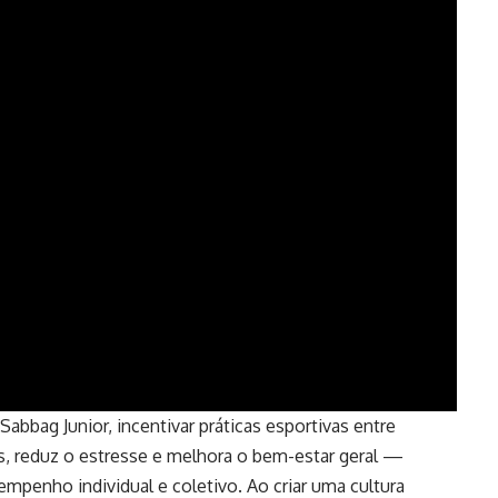
abbag Junior, incentivar práticas esportivas entre
s, reduz o estresse e melhora o bem-estar geral —
mpenho individual e coletivo. Ao criar uma cultura