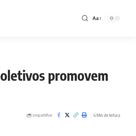
Aa
Font
Resizer
coletivos promovem
6 Min de leitura
Compartilhar