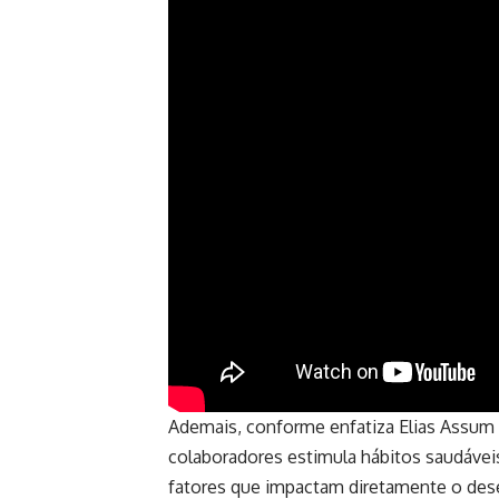
Ademais, conforme enfatiza Elias Assum S
colaboradores estimula hábitos saudávei
fatores que impactam diretamente o dese