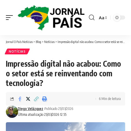
Aa
Font
Resizer
Jornal O País Notícias
>
Blog
>
Notícias
>
Impressão digital não acabou: Como o setor está se reinventando com tecnologia?
NOTÍCIAS
Impressão digital não acabou: Como
o setor está se reinventando com
tecnologia?
6 Min de leitura
Diego Velázquez
Publicado 25/03/2026
Última atualização 25/03/2026 12:55