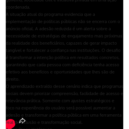
coordenada.
A situação atual do programa evidencia que a
implementação de políticas públicas não se encerra com o
anúncio oficial. A adesão reduzida é um alerta sobre a
necessidade de estratégias de engajamento mais próximas
da realidade dos beneficiários, capazes de gerar impacto
tangível e fortalecer a confiança nas instituições. O desafio
é transformar a intenção política em resultados concretos,
garantindo que cada pessoa com deficiência tenha acesso
efetivo aos benefícios e oportunidades que lhes são de
direito.
O aprendizado extraído desse cenário indica que programas
sociais devem priorizar compreensão, facilidade de acesso e
relevância prática. Somente com ajustes estratégicos e
foco na experiência do usuário será possível aumentar a
adesão e transformar a política pública em uma ferramenta
real de inclusão e transformação social.