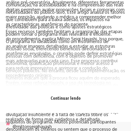
análise pré-operatória. Atualmente, diferentes ferramentas
comunicação, na acessibilidade e na compreensão das reais
digitais permitem avaliar proporções faciais e corporais com
necessidades do público-alvo. Este artigo analisa os fatores
maior precisão, ajudando o médico a compreender melhor
que contribuem para a baixa adesão, os impactos na
as características anatômicas do paciente.
efetividade das políticas e como ajustes estratégicos
Esses recursos também facilitam a organização das etapas
podem tornar o programa mais relevante e eficiente.
do procedimento, explica Milton Seigi Hayashi. Isso porque,
O programa foi idealizado como um instrumento de
ao analisar imagens detalhadas e estudar as estruturas
inclusão social, oferecendo benefícios direcionados a
anatômicas envolvidas, o cirurgião pode definir estratégias
pessoas com deficiência, com o objetivo de promover
mais adequadas para cada caso. Esse processo contribui
autonomia, qualificação profissional e melhor acesso a
para reduzir imprevistos e aprimorar a condução do
serviços públicos. No entanto, desde sua implementação, os
procedimento cirúrgico.
números indicam que a procura ficou aquém do esperado,
Porém, como reforça Hayashi, o uso da tecnologia no
evidenciando uma desconexão entre o planejamento do
planejamento não substitui a experiência médica, mas
governo e a realidade vivida pelos beneficiários em
funciona como um complemento importante para a análise
Continuar lendo
potencial.
clínica. A combinação entre conhecimento técnico e
Um dos principais obstáculos à adesão está ligado à
ferramentas modernas permite que o planejamento seja
divulgação insuficiente e à falta de clareza sobre os
realizado de forma mais cuidadosa e detalhada.
requisitos do programa. Muitos potenciais participantes
@miltonseigihayash
desconhecem os critérios ou sentem que o processo de