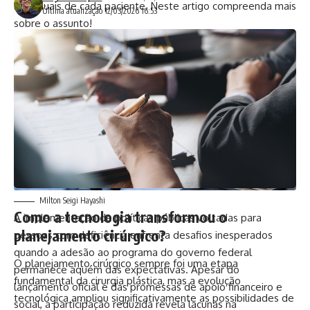
individuais de cada paciente. Neste artigo compreenda mais
Última atualização 12/03/2026 16:53
sobre o assunto!
Milton Seigi Hayashi
Como a tecnologia transformou o
A implementação de políticas públicas voltadas para
planejamento cirúrgico?
pessoas com deficiência enfrenta desafios inesperados
quando a adesão ao programa do governo federal
O planejamento cirúrgico sempre foi uma etapa
permanece aquém das expectativas. Apesar do
fundamental da cirurgia plástica, mas a evolução
lançamento oficial e das promessas de apoio financeiro e
tecnológica ampliou significativamente as possibilidades de
social, a participação reduzida revela lacunas na