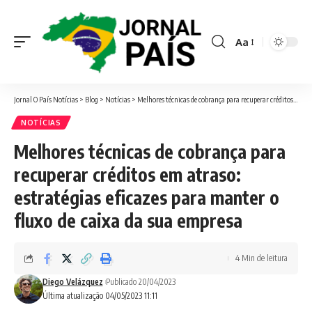
Aa
Font
Resizer
Jornal O País Notícias
>
Blog
>
Notícias
>
Melhores técnicas de cobrança para recuperar créditos em atraso: estratégias eficazes para manter o fluxo de caixa da sua empresa
NOTÍCIAS
Melhores técnicas de cobrança para
recuperar créditos em atraso:
estratégias eficazes para manter o
fluxo de caixa da sua empresa
4 Min de leitura
Diego Velázquez
Publicado 20/04/2023
Última atualização 04/05/2023 11:11