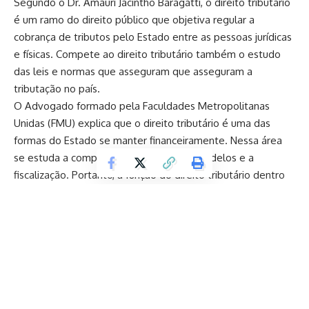
Segundo o Dr. Amauri Jacintho Baragatti, o direito tributário
é um ramo do direito público que objetiva regular a
cobrança de tributos pelo Estado entre as pessoas jurídicas
e físicas. Compete ao direito tributário também o estudo
das leis e normas que asseguram que asseguram a
tributação no país.
O Advogado formado pela Faculdades Metropolitanas
Unidas (FMU) explica que o direito tributário é uma das
formas do Estado se manter financeiramente. Nessa área
se estuda a competência tributária, os modelos e a
fiscalização. Portanto, a função do direito tributário dentro
do ordenamento jurídico brasileiro consiste em analisar a
natureza do tributo, bem como se há previsão legal, destino
e constitucionalidade.
Tem interesse em saber mais? Acompanhe a leitura abaixo
Quais são as obrigações fiscais de uma empresa?
Já percebemos que o direito tributário trabalha pensando
nos impostos que cada pessoa física ou jurídica precisa
Continuar lendo