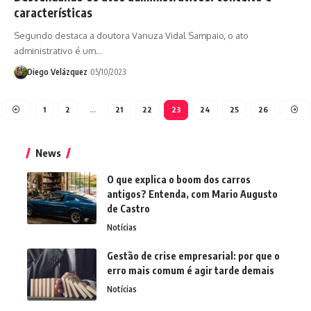
características
Segundo destaca a doutora Vanuza Vidal Sampaio, o ato
administrativo é um…
Diego Velázquez
05/10/2023
1
2
…
21
22
23
24
25
26
News
O que explica o boom dos carros
antigos? Entenda, com Mario Augusto
de Castro
Notícias
Gestão de crise empresarial: por que o
erro mais comum é agir tarde demais
Notícias