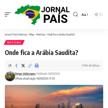
Aa
Font
Resizer
Jornal O País Notícias
>
Blog
>
Notícias
>
Onde fica a Arábia Saudita?
NOTÍCIAS
Onde fica a Arábia Saudita?
5 Min de leitura
Diego Velázquez
Publicado 14/10/2024
Última atualização 14/10/2024 11:05