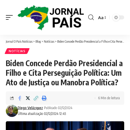
Aa
Font
Resizer
Jornal O País Notícias
>
Blog
>
Notícias
>
Biden Concede Perdão Presidencial a Filho e Cita Perseguição Política: Um Ato de Justiça ou Manobra Política?
NOTÍCIAS
Biden Concede Perdão Presidencial a
Filho e Cita Perseguição Política: Um
Ato de Justiça ou Manobra Política?
6 Min de leitura
Diego Velázquez
Publicado 02/12/2024
Última atualização 02/12/2024 12:45