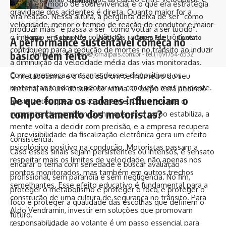
Tecnologia
operar em modo de sobrevivência, e o que era estratégia
gravidade dos acidentes é direta. Quanto maior for a
vira reação. Nessa altura, a pergunta deixa de ser “como
velocidade, menor o tempo de reação do condutor e maior
produzir mais” e passa a ser “como voltar a ser lúcido”.
o impacto em caso de colisão. Os radares eletrônicos
Home
Sobre Nós
Notícias
Quem Faz
Contato
A performance sustentável começa no
contribuem para a redução de mortes no trânsito ao induzir
básico bem feito
Jornal País -
contato@jornalpais.com.br
- tel.(11)91754-6532
a diminuição da velocidade média das vias monitoradas.
Com a presença constante desses dispositivos, os
O metabolismo e o foco são um termômetro do seu
motoristas tendem a adotar uma condução mais prudente.
sistema, não um detalhe de rotina. O corpo está pedindo
De que forma os radares influenciam o
ajuste antes que o custo aumente. Como resume o
comportamento dos motoristas?
superintende geral Ian Cunha, quando o corpo estabiliza, a
mente volta a decidir com precisão, e a empresa recupera
A previsibilidade da fiscalização eletrônica gera um efeito
consistência.
psicológico positivo na condução. Motoristas passam a
Caso esses sinais sejam persistentes ou intensos, é sensato
respeitar mais os limites de velocidade, não apenas nos
encarar o tema com seriedade e buscar avaliação
pontos monitorados, mas também em outros trechos
profissional, sem paranoia e sem negligência. No fim,
semelhantes. Esse efeito educativo é fundamental para a
proteger o metabolismo é proteger o foco, e proteger o
construção de uma cultura de segurança no trânsito. Para
foco é proteger a qualidade das escolhas que definem o
Aldo Vendramin, investir em soluções que promovam
futuro.
responsabilidade ao volante é um passo essencial para