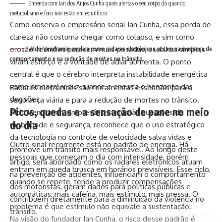
Entenda com Ian dos Anjos Cunha quais alertas o seu corpo dá quando
metabolismo e foco não estão em equilíbrio.
Como observa o empresário serial Ian Cunha, essa perda de
clareza não costuma chegar como colapso, e sim como
erosão: reuniões parecem mais pesadas, escolhas simples
Aldo Vendramin explica como radares eletrônicos atuam na mudança de
comportamento e na redução de mortes no trânsito.
viram esforço e a vontade de adiar aumenta. O ponto
central é que o cérebro interpreta instabilidade energética
como ameaça, reduz nuance e encurta o horizonte das
Radares eletrônicos são ferramentas essenciais para a
decisões.
segurança viária e para a redução de mortes no trânsito.
Picos, quedas e a sensação de pane no meio
Aldo Vendramin, empresário atento às questões de
do dia
mobilidade e segurança, reconhece que o uso estratégico
da tecnologia no controle de velocidade salva vidas e
Outro sinal recorrente está no padrão de energia. Há
promove um trânsito mais responsável. Ao longo deste
pessoas que começam o dia com intensidade, porém
artigo, será abordado como os radares eletrônicos atuam
entram em queda brusca em horários previsíveis. Esse ciclo,
na prevenção de acidentes, influenciam o comportamento
quando se repete, tende a produzir compensações
dos motoristas, geram dados para políticas públicas e
automáticas: mais cafeína, mais estímulo, mais pressa. O
contribuem diretamente para a diminuição da violência no
problema é que estímulo não equivale a sustentação.
trânsito.
Na visão do fundador Ian Cunha, o risco desse padrão é