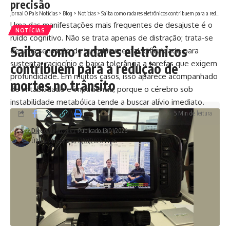
precisão
Jornal O País Notícias
>
Blog
>
Notícias
>
Saiba como radares eletrônicos contribuem para a redução de mortes no trânsito
Uma das manifestações mais frequentes de desajuste é o
NOTÍCIAS
ruído cognitivo. Não se trata apenas de distração; trata-se
Saiba como radares eletrônicos
de uma sensação de lentidão mental, dificuldade para
sustentar raciocínio e baixa tolerância a tarefas que exigem
contribuem para a redução de
profundidade. Em muitos casos, isso aparece acompanhado
mortes no trânsito
de irritabilidade e impaciência, porque o cérebro sob
instabilidade metabólica tende a buscar alívio imediato.
5 Min de leitura
Diego Velázquez
Publicado 13/01/2026
Última atualização 13/01/2026 14:36