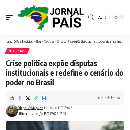
Aa
Font
Resizer
Jornal O País Notícias
>
Blog
>
Notícias
>
Crise política expõe disputas institucionais e redefine o cenário do poder no Brasil
NOTÍCIAS
Crise política expõe disputas
institucionais e redefine o cenário do
poder no Brasil
6 Min de leitura
Diego Velázquez
Publicado 19/01/2026
Última atualização 19/01/2026 17:49