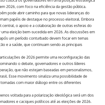
Isso coloca os governadores em uma posição estratégica
l em 2026, com foco na eficiência da gestão pública.
mbém pode abrir caminho para que novas lideranças do
umam papéis de destaque no processo eleitoral. Embora
entral, o apoio e a colaboração de outras esferas do
ir uma eleição bem-sucedida em 2026. As discussões em
r após um período conturbado devem focar em temas
ão e a saúde, que continuam sendo as principais
 articulações de 2026 permite uma reconfiguração das
 dominando o debate, governadores e outros líderes
peração, que não estejam baseadas em personalismos,
rasil. Esse movimento sinaliza uma possibilidade de
o tomadas com maior diálogo entre os diferentes
enos voltada para a polarização ideológica será um dos
nadores e caciques políticos até as eleições de 2026.