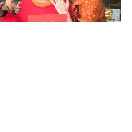
Gomes Vieira da Silva, é uma obra literária que
e uma narrativa envolvente e ilustrações tridimensionais,
tinção de animais. Com uma abordagem lúdica, a obra
ntal para futuras gerações. O livro foi finalista do
 Brasil, e integra a lista de leitura essencial da ONU.