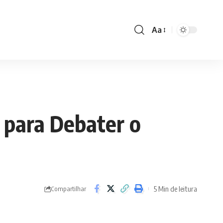
Aa
Font
Resizer
 para Debater o
5 Min de leitura
Compartilhar