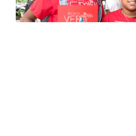
Lina Rosa Gomes Vieira da Silva
O livro “Bichos Vermelhos”, de Lina Rosa 
transcende o universo infantil. Através d
Compartilhar
a autora sensibiliza leitores sobre a ex
resgata a importância da preservação ambie
Prêmio Jabuti, um dos mais importantes do