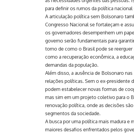
às necessidades urgentes das pessoas. 
para definir os rumos da política naciona
A articulação política sem Bolsonaro ta
Congresso Nacional se fortaleçam e ass
os governadores desempenhem um papel c
governo serão fundamentais para garant
torno de como o Brasil pode se reergue
como a recuperação econômica, a educaç
demandas da população.
Além disso, a ausência de Bolsonaro nas
relações políticas. Sem o ex-presidente
podem estabelecer novas formas de coo
mas sim em um projeto coletivo para o B
renovação política, onde as decisões sã
segmentos da sociedade.
A busca por uma política mais madura e m
maiores desafios enfrentados pelos gover