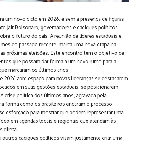
para um novo ciclo em 2026, e sem a presença de figuras
nte Jair Bolsonaro, governadores e caciques políticos
bre o futuro do país. A reunião de líderes estaduais e
nomes do passado recente, marca uma nova etapa na
 nas próximas eleições. Este encontro tem o objetivo de
mentos que possam dar forma a um novo rumo para a
s que marcaram os últimos anos.
e 2026 abre espaço para novas lideranças se destacarem
focados em suas gestões estaduais, se posicionarem
 crise política dos últimos anos, agravada pela
na forma como os brasileiros encaram o processo
m se esforçado para mostrar que podem representar uma
m foco em agendas locais e regionais que atendam às
 direta.
 outros caciques políticos visam justamente criar uma