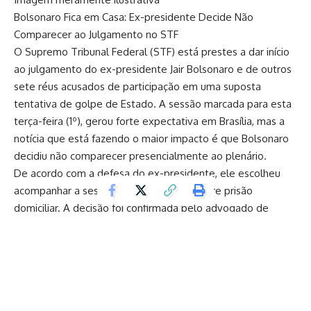
Bolsonaro Fica em Casa: Ex-presidente Decide Não
Comparecer ao Julgamento no STF
O Supremo Tribunal Federal (STF) está prestes a dar início
ao julgamento do ex-presidente Jair Bolsonaro e de outros
sete réus acusados de participação em uma suposta
tentativa de golpe de Estado. A sessão marcada para esta
terça-feira (1º), gerou forte expectativa em Brasília, mas a
notícia que está fazendo o maior impacto é que Bolsonaro
decidiu não comparecer presencialmente ao plenário.
De acordo com a defesa do ex-presidente, ele escolheu
acompanhar a sessão de casa, onde cumpre prisão
domiciliar. A decisão foi confirmada pelo advogado de
Bolsonaro, que também informou que o ex-mandatário não
irá ao plenário do STF. Isso significa que Bolsonaro estará
em sua residência durante a sessão, acompanhando os
debates e votações da forma como está permitido.
Bolsonaro tem sido alvo de críticas por seu comportamento