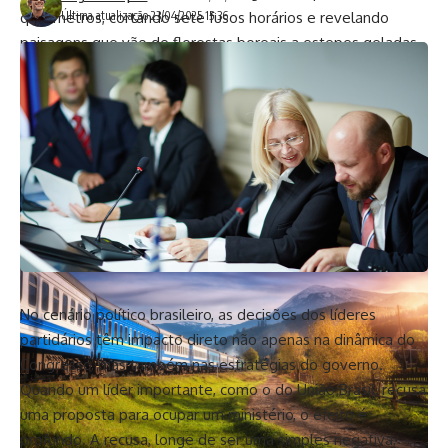
quilômetros, cortando sete fusos horários e revelando
Última atualização 23/04/2025 15:36
paisagens que vão de florestas boreais a estepes geladas.
Na Suíça, o Glacier Express conecta Zermatt a St. Moritz em
um percurso panorâmico pelos Alpes, cruzando 291 pontes
e 91 túneis. Já o Rocky Mountaineer, no Canadá, oferece uma
travessia luxuosa pelas Montanhas Rochosas, com janelas
panorâmicas e refeições gourmet a bordo. Cada rota é uma
história contada em velocidade serena — perfeita para
quem quer ver o mundo passando devagar.
No cenário político brasileiro, as decisões dos líderes
partidários têm impacto direto não apenas na dinâmica do
Congresso, mas também nas estratégias do governo.
Quando um líder importante, como o do União Brasil, recusa
uma proposta para ocupar um ministério, o efeito é
profundo. A recusa, longe de ser uma simples negativa,