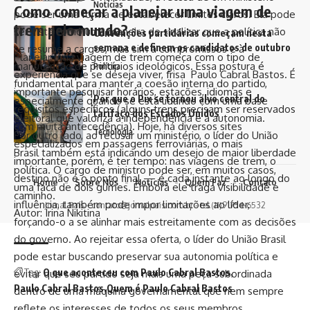
Notícias
Como começar a planejar uma viagem de
pode ser uma forma de estabelecer limites claros. Ela pode
trem pelo mundo?
ser vista como uma maneira de sinalizar que a política não
Convenções partidárias começam nesta
semana e definem os candidatos de outubro
se resume a cargos, mas sim a compromissos e à
Planejar uma viagem de trem começa com o tipo de
manutenção de princípios ideológicos. Essa postura é
Política
experiência que se deseja viver, frisa Paulo Cabral Bastos. É
fundamental para manter a coesão interna do partido,
importante pesquisar horários, estações, idiomas e
Por que o Pix se tornou alvo central do
especialmente quando se está lidando com uma base
requisitos específicos (alguns trens precisam ser reservados
tarifaço dos Estados Unidos
eleitoral que valoriza a independência e a autonomia.
com muita antecedência). Hoje, há diversos sites
Tecnologia
Por outro lado, ao recusar um ministério, o líder do União
especializados em passagens ferroviárias, o mais
Brasil também está indicando um desejo de maior liberdade
importante, porém, é ter tempo: nas viagens de trem, o
política. O cargo de ministro pode ser, em muitos casos,
destino não é o ponto final — é cada instante ao longo do
Home
Sobre Nós
Notícias
Quem Faz
Contato
uma faca de dois gumes. Embora ele traga visibilidade e
caminho.
influência, também pode impor limitações ao líder,
Jornal País -
contato@jornalpais.com.br
- tel.(11)91754-6532
Autor: Irina Nikitina
forçando-o a se alinhar mais estreitamente com as decisões
do governo. Ao rejeitar essa oferta, o líder do União Brasil
pode estar buscando preservar sua autonomia política e
Tag:
O que aconteceu com Paulo Cabral Bastos
evitar que seu partido seja mais uma peça subordinada
Paulo Cabral Bastos
Quem é Paulo Cabral Bastos
dentro de uma máquina governamental que nem sempre
reflete os interesses de todos os seus membros.