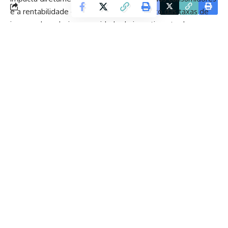
Facebook
e a rentabilidade das empresas. O aumento das taxas de
juros pode reduzir a capacidade de investimento das
empresas no setor privado, incluindo as concessionárias que
operam os aeroportos. No entanto, taxas de juros mais
baixas podem ajudar a financiar projetos de longo prazo,
como os que envolvem a implementação de soluções
sustentáveis nos aeroportos, facilitando a transição para
uma aviação mais verde e eficiente. Dessa forma, as
políticas do Copom e as iniciativas governamentais podem
andar de mãos dadas, criando um cenário favorável para o
desenvolvimento sustentável.
No que diz respeito ao futuro, espera-se que a política de
sustentabilidade para aeroportos sirva de modelo para
outros setores da economia. O governo está atento às
tendências globais e sabe que as questões ambientais
estão se tornando cada vez mais prioritárias, não apenas
para os consumidores, mas também para os investidores.
As mudanças nas taxas de juros avaliadas pelo Copom