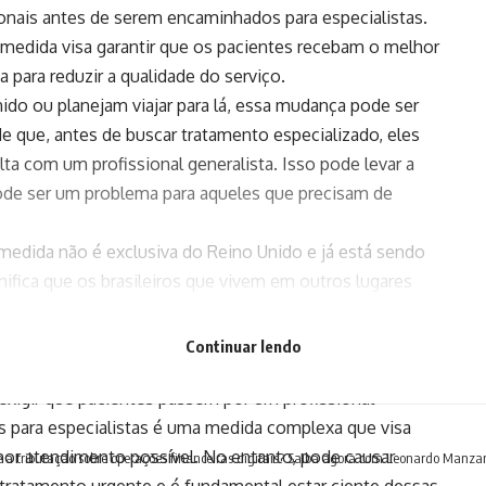
ionais antes de serem encaminhados para especialistas.
 medida visa garantir que os pacientes recebam o melhor
para reduzir a qualidade do serviço.
nido ou planejam viajar para lá, essa mudança pode ser
de que, antes de buscar tratamento especializado, eles
a com um profissional generalista. Isso pode levar a
ode ser um problema para aqueles que precisam de
medida não é exclusiva do Reino Unido e já está sendo
ifica que os brasileiros que vivem em outros lugares
ofissional generalista antes de serem encaminhados
ciente dessas mudanças e planejar com antecedência para
Continuar lendo
dico no exterior.
xigir que pacientes passem por um profissional
 para especialistas é uma medida complexa que visa
hor atendimento possível. No entanto, pode causar
e a tributação sobre operações financeiras digitais? Saiba agora com Leonardo Manza
tratamento urgente e é fundamental estar ciente dessas