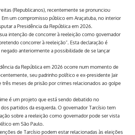
Freitas (Republicanos), recentemente se pronunciou
ro. Em um compromisso público em Araçatuba, no interior
isputar a Presidência da República em 2026.
 sua intenção de concorrer à reeleição como governador
u pretendo concorrer à reeleição”. Esta declaração é
a negado anteriormente a possibilidade de se lançar
esidência da República em 2026 ocorre num momento de
centemente, seu padrinho político e ex-presidente Jair
e três meses de prisão por crimes relacionados ao golpe
ime é um projeto que está sendo debatido no
dos partidos da esquerda. O governador Tarcísio tem
ração sobre a reeleição como governador pode ser vista
ítico em São Paulo.
tenções de Tarcísio podem estar relacionadas às eleições