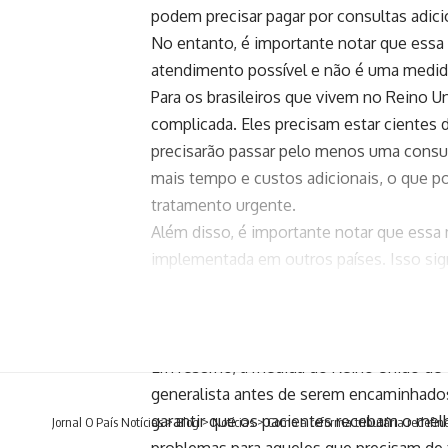
podem precisar pagar por consultas adic
No entanto, é importante notar que essa
atendimento possível e não é uma medida 
Para os brasileiros que vivem no Reino U
complicada. Eles precisam estar cientes 
precisarão passar pelo menos uma consult
mais tempo e custos adicionais, o que p
tratamento urgente.
Além disso, é importante notar que essa 
implementada em outros países. Isso sign
podem também precisar passar por um pr
para especialistas. É fundamental estar 
evitar problemas ao buscar tratamento mé
Em resumo, a medida do Reino Unido de e
generalista antes de serem encaminhados
garantir que os pacientes recebam o mel
Jornal O País Notícias
>
Blog
>
Notícias
>
Como a reforma tributária redefin
problemas para aqueles que precisam de 