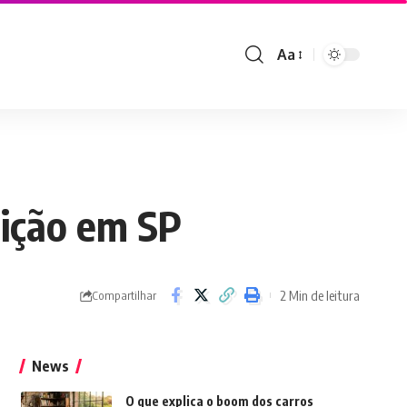
Aa
Font
Resizer
eição em SP
2 Min de leitura
Compartilhar
News
O que explica o boom dos carros