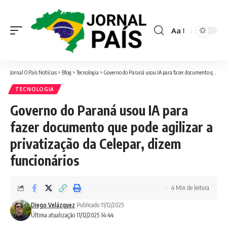
Aa
Font
Resizer
Jornal O País Notícias
>
Blog
>
Tecnologia
>
Governo do Paraná usou IA para fazer documento que pode agilizar a privatização da Celepar, dizem funcionários
TECNOLOGIA
Governo do Paraná usou IA para
fazer documento que pode agilizar a
privatização da Celepar, dizem
funcionários
4 Min de leitura
Diego Velázquez
Publicado 11/12/2025
Última atualização 11/12/2025 14:44