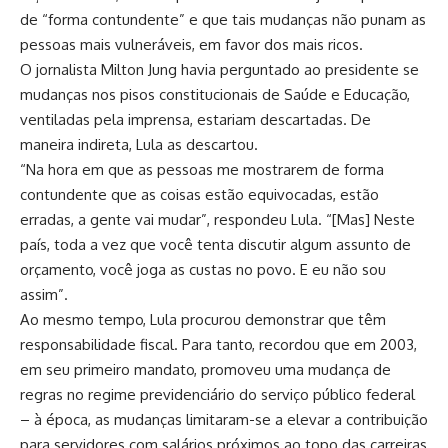
de “forma contundente” e que tais mudanças não punam as
pessoas mais vulneráveis, em favor dos mais ricos.
O jornalista Milton Jung havia perguntado ao presidente se
mudanças nos pisos constitucionais de Saúde e Educação,
ventiladas pela imprensa, estariam descartadas. De
maneira indireta, Lula as descartou.
“Na hora em que as pessoas me mostrarem de forma
contundente que as coisas estão equivocadas, estão
erradas, a gente vai mudar”, respondeu Lula. “[Mas] Neste
país, toda a vez que você tenta discutir algum assunto de
orçamento, você joga as custas no povo. E eu não sou
assim”.
Ao mesmo tempo, Lula procurou demonstrar que têm
responsabilidade fiscal. Para tanto, recordou que em 2003,
em seu primeiro mandato, promoveu uma mudança de
regras no regime previdenciário do serviço público federal
– à época, as mudanças limitaram-se a elevar a contribuição
para servidores com salários próximos ao topo das carreiras