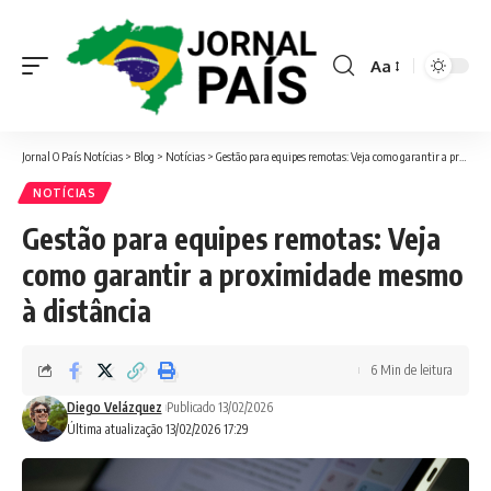
Aa
Font
Resizer
Jornal O País Notícias
>
Blog
>
Notícias
>
Gestão para equipes remotas: Veja como garantir a proximidade mesmo à distância
NOTÍCIAS
Gestão para equipes remotas: Veja
como garantir a proximidade mesmo
à distância
6 Min de leitura
Diego Velázquez
Publicado 13/02/2026
Última atualização 13/02/2026 17:29