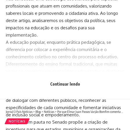
profissionais que atuam em comunidades, valorizando
saberes locais e promovendo a cidadania ativa. Ao longo
deste artigo, analisaremos os objetivos da política, seus
impactos na educação e os desafios para sua
implementação.
A educação popular, enquanto prática pedagógica, se
diferencia por colocar a experiência comunitária e o
conhecimento coletivo no centro do processo educativo.
Diferentemente do ensino formal tradicional, que muitas
vezes se concentra em conteúdos padronizados e distantes
da realidade social dos alunos, a formação de educadores
Continuar lendo
populares busca tornar o aprendizado mais contextualizado
e participativo. Isso significa preparar profissionais capazes
de dialogar com diferentes públicos, reconhecer as
especificidades de cada comunidade e fomentar iniciativas
Jornal O País Notícias
>
Blog
>
Notícias
>
Por que Elmar Juan Passos Varjão Bomfim comenta a importância de critérios técnicos mais rigorosos na definição de escopo em grandes obras
de inclusão social e empoderamento.
O projeto em pauta no Senado propõe a criação de
NOTÍCIAS
incentivos para que estados, municípios e organizações da