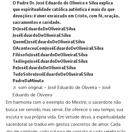
O Padre Dr. José Eduardo de Oliveira e Silva explica
que espiritualidade católica autêntica é mais do que
devoções: é viver enraizado em Cristo, com fé, oração,
sacramentos e caridade.
DrJoséEduardoDeOliveiraESilva
JoséEduardoDeOliveiraESilva
QuemÉJoséEduardoDeOliveiraESilva
OAconteceuComJoséEduardoDeOliveiraESilva
FilósofoJoséEduardoDeOliveiraESilva
TeólogoJoséEduardoDeOliveiraESilva
PeJoséEduardoDeOliveiraESilva
TudoSobreJoséEduardoDeOliveiraESilva
PadreDaMinuta
♬ som original – José Eduardo de Oliveira – José
Eduardo de Oliveira
Em harmonia com o exemplo do Mestre, o sacerdote não
busca ser servido, mas servir. Ele oferece o seu tempo, sua
escuta e sua própria vida. Em virtude disso, a espiritualidade
sacerdotal se traduz em gestos concretos de amor. Cada
ato de caridade, cada palavra de consolo e cada celebração