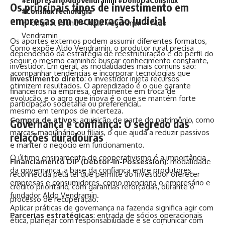
#EmpresárioAldoVendramin
#DonoDaConsilux
Os principais tipos de investimento em
#ConsiluxTecnologia
empresas em recuperação judicial
♬ original sound – Aldo Vendramin – Aldo
Vendramin
Os aportes externos podem assumir diferentes formatos,
Como expõe Aldo Vendramin, o produtor rural precisa
dependendo da estratégia de reestruturação e do perfil do
seguir o mesmo caminho: buscar conhecimento constante,
investidor. Em geral, as modalidades mais comuns são:
acompanhar tendências e incorporar tecnologias que
Investimento direto
: o investidor injeta recursos
otimizem resultados. O aprendizado é o que garante
financeiros na empresa, geralmente em troca de
evolução, e o agro que inova é o que se mantém forte
participação societária ou preferencial.
mesmo em tempos de incerteza.
Compra de ativos
: aquisição de parte do patrimônio, como
Governança e confiança: O segredo das
marcas, maquinário ou filiais, o que ajuda a reduzir passivos
relações duradouras
e manter o negócio em funcionamento.
O último ensinamento do cooperativismo é a importância
Financiamento DIP (Debtor-in-Possession)
: modalidade
da governança, a base da confiança entre produtores,
reconhecida pela lei que permite ao investidor oferecer
empresas e consumidores, como menciona o empresário e
crédito prioritário, com garantias reforçadas, durante o
fundador Aldo Vendramin.
processo de recuperação.
Aplicar práticas de governança na fazenda significa agir com
Parcerias estratégicas
: entrada de sócios operacionais
ética, planejar com responsabilidade e se comunicar com