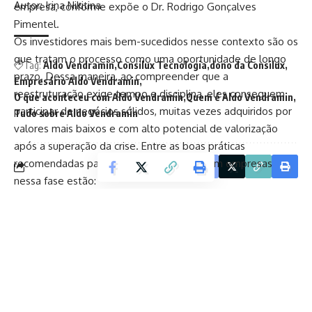
Autor: Irina Nikitina
empresa, conforme expõe o Dr. Rodrigo Gonçalves
Pimentel.
Os investidores mais bem-sucedidos nesse contexto são os
que tratam o processo como uma oportunidade de longo
Tag:
Aldo Vendramin
Consilux Tecnologia
dono da Consilux
prazo. Dessa maneira, ao compreender que a
Empresário Aldo Vendramin
reestruturação exige tempo e disciplina, eles conseguem
O que aconteceu com Aldo Vendramin
Quem é Aldo Vendramin
participar de negócios sólidos, muitas vezes adquiridos por
Tudo sobre Aldo Vendramin
valores mais baixos e com alto potencial de valorização
após a superação da crise. Entre as boas práticas
recomendadas para quem busca investir em empresas
Facebook
nessa fase estão:
Analisar o plano de recuperação e a capacidade de
execução da gestão
.
Verificar garantias, ativos e obrigações submetidas à
recuperação
.
Contar com consultoria jurídica especializada para
revisar contratos e riscos tributários
.