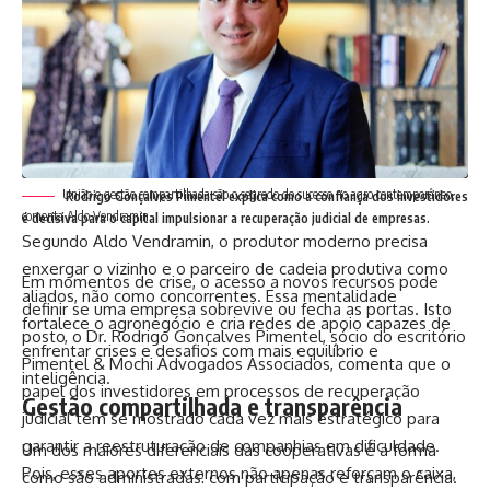
União e gestão compartilhada são o segredo do sucesso no agro contemporâneo,
Rodrigo Gonçalves Pimentel explica como a confiança dos investidores
comenta Aldo Vendramin.
é decisiva para o capital impulsionar a recuperação judicial de empresas.
Segundo Aldo Vendramin, o produtor moderno precisa
enxergar o vizinho e o parceiro de cadeia produtiva como
Em momentos de crise, o acesso a novos recursos pode
aliados, não como concorrentes. Essa mentalidade
definir se uma empresa sobrevive ou fecha as portas. Isto
fortalece o agronegócio e cria redes de apoio capazes de
posto, o Dr. Rodrigo Gonçalves Pimentel, sócio do escritório
enfrentar crises e desafios com mais equilíbrio e
Pimentel & Mochi Advogados Associados, comenta que o
inteligência.
papel dos investidores em processos de recuperação
Gestão compartilhada e transparência
judicial tem se mostrado cada vez mais estratégico para
garantir a reestruturação de companhias em dificuldade.
Um dos maiores diferenciais das cooperativas é a forma
Pois, esses aportes externos não apenas reforçam o caixa,
como são administradas: com participação e transparência.