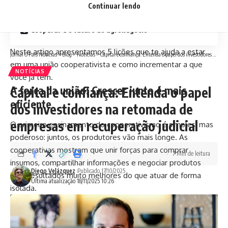
Governança e confiança: O segredo das relações
Continuar lendo
duradouras
Cooperar é o futuro do agronegócio
Neste artigo apresentamos 5 lições que te ajuda a estar
Jornal O País Notícias
>
Blog
>
Notícias
>
Capital e confiança: Entenda o papel dos investidores na retomada de empresas em recuperação judicial
em uma união cooperativista e como incrementar a que
NOTÍCIAS
você já tem.
A força da união: Crescer junto é mais
Capital e confiança: Entenda o papel
eficiente
dos investidores na retomada de
empresas em recuperação judicial
O primeiro ensinamento do cooperativismo é simples, mas
poderoso: juntos, os produtores vão mais longe. As
cooperativas mostram que unir forças para comprar
7 Min de leitura
insumos, compartilhar informações e negociar produtos
Diego Velázquez
Publicado 17/10/2025
gera resultados muito melhores do que atuar de forma
Última atualização 18/11/2025 10:26
isolada.