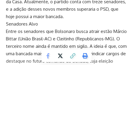
da Casa. Atualmente, o partido conta com treze senadores,
e a adição desses novos membros superaria o PSD, que
hoje possui a maior bancada.
Senadores Alvo
Entre os senadores que Bolsonaro busca atrair estão Márcio
Bittar (União Brasil-AC) e Cleitinho (Republicanos-MG). O
terceiro nome ainda é mantido em sigilo. A ideia é que, com
uma bancada mais robusta, o PL possa reivindicar cargos de
destaque no futuro comando do Senado, cuja eleição
ocorrerá em fevereiro.
Comissão de Constituição e Justiça
Um dos cargos almejados pelo PL é a presidência da
Comissão de Constituição e Justiça (CCJ), uma das mais
importantes do Senado. Na Câmara dos Deputados, o PL já
preside este colegiado, o que demonstra a importância
Continuar lendo
estratégica dessa posição para o partido.
Sucessão no Senado
O senador Davi Alcolumbre (União Brasil-AP) é atualmente