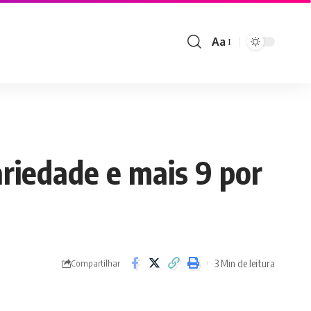
Aa
Font
Resizer
ariedade e mais 9 por
3 Min de leitura
Compartilhar