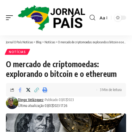
Aa
Font
Resizer
Jornal O País Notícias
>
Blog
>
Notícias
>
O mercado de criptomoedas: explorando o bitcoin e o ethereum
NOTÍCIAS
O mercado de criptomoedas:
explorando o bitcoin e o ethereum
3 Min de leitura
Diego Velázquez
Publicado 03/07/2023
Última atualização 03/07/2023 17:26