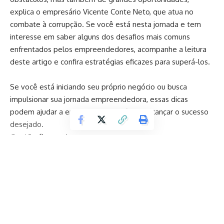
explica o empresário Vicente Conte Neto, que atua no
combate à corrupção. Se você está nesta jornada e tem
interesse em saber alguns dos desafios mais comuns
enfrentados pelos empreendedores, acompanhe a leitura
deste artigo e confira estratégias eficazes para superá-los.
Se você está iniciando seu próprio negócio ou busca
impulsionar sua jornada empreendedora, essas dicas
podem ajudar a enfrentar os desafios e alcançar o sucesso
desejado.
Gestão financeira
Um dos desafios mais prementes para os empreendedores
é a gestão financeira eficiente. É essencial ter um controle
rigoroso das finanças do negócio, incluindo fluxo de caixa,
planejamento de orçamento e gestão de custos. Busque
conhecimento e ferramentas que possam auxiliar nessa
Continuar lendo
área, como softwares de gestão financeira e a orientação