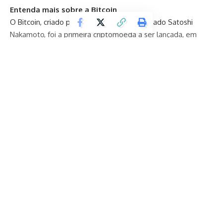
Entenda mais sobre a Bitcoin
O Bitcoin, criado por um pseudônimo chamado Satoshi
Nakamoto, foi a primeira criptomoeda a ser lançada, em
2009. Sua principal característica é a descentralização,
baseada em uma tecnologia chamada blockchain, que
permite transações seguras e transparentes sem a
necessidade de intermediários . Além disso, o Bitcoin tem
um limite máximo de 21 milhões de moedas, o que o torna
reduzido e valorizado.
Continuar lendo
Entenda mais sobre a Ethereum
Já o Ethereum, desenvolvido por Vitalik Buterin, é uma
plataforma descentralizada que permite a criação de
contratos inteligentes e aplicativos descentralizados,
conhecidos como DApps. Assim como explica Rodrigo
Balassiano, a Ethereum é alimentada por sua própria
criptomoeda, chamada Ether, que é usada para alimentar as
transações dentro da rede. Essa flexibilidade e capacidade
de programação tornam o Ethereum uma plataforma